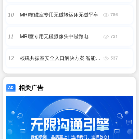
柱筛查系统超长质保
MRI核磁室专用无磁转运床无磁平车
10
786
MRI室专用无磁摄像头中磁微电
11
721
核磁共振室安全入口解决方案 智能铁
12
537
磁探测预警系统
相关广告