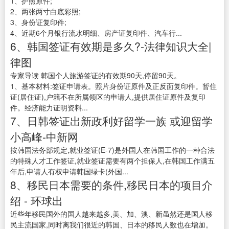
1、护照原件;
2、两张两寸白底彩照;
3、身份证复印件;
4、近期6个月银行流水明细、房产证复印件、汽车行...
6、韩国签证有效期是多久?-法律知识大全|
律图
专家导读 韩国个人旅游签证的有效期90天,停留90天。
1、基本材料:签证申请表。照片身份证原件及正反面复印件。暂住
证(居住证),户籍不在所属领区的申请人,提供居住证原件及复印
件。经济能力证明资料...
7、日韩签证出新政利好留学一族 或迎留学
小高峰-中新网
按韩国法务部规定,就业签证(E-7)是外国人在韩国工作的一种合法
的特殊人才工作签证,就业签证需要有两个担保人,在韩国工作满五
年后,申请人有权申请韩国绿卡(外国...
8、移民日本需要的条件,移民日本的项目介
绍 - 环球出
近些年移民国外的国人越来越多,美、加、澳、新虽然还是国人移
民主流国家,同时离我们很近的韩国、日本的移民人数也在增加。