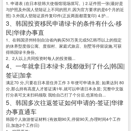
1. 申请表 (在日本驻韩大使领馆现场填写。) 2.证件照一张(最好是
与护照及外国人登陆证上不同的照片,因为官方要求的是6个月的近
照) 3.外国人登陆证原件复印件(正反两面都需复印) 4.护...
3、韩国投资移民申请绿卡的条件有什么-移
民|华律办事直
1、在韩国济州特别自治省内购买50万美元或5亿韩币以上的指定
的休养型度假公寓、度假村、家庭式旅店、别墅等停留设施,可获
得韩国绿卡身份。
2、2人以上共同投资时每人的投资额...
4、一年就拿日本绿卡,我都做到了什么|韩国|
签证|加拿
满足70 分,只要在日本居住并工作 3 年便可申请永居; 如果达到 80
分,那么持有高度人才签证满1年,就可以申请日本永居; 完整中文版
打分表可文末扫码领取 我给自己打了个分后,也算给自...
5、韩国多次往返签证如何申请的-签证|华律
办事直通车
韩国个人旅游签证材料:(有效期90天,停留90天,办理时间4个工作
日,加急2个工作日)