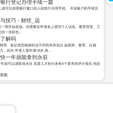
和银行登记办理手续一篇
后,就可以按照银行窗口的人的指引办理手续。 开设账户的手续完
技巧 - 财经_远
绿卡前一周开始发放。你需要在申请表上填写个人信息、教育背景、工
供一张彩色...
你了解吗
聘用。签证类型根据职业不同而有所划分,如厨师、教育、白领
此外,申请人需年满18岁,身...
最快一年就能拿到永驻
一年就可以请取得永住 高度人才积分表有4个基本的评分项目,包括
接老板