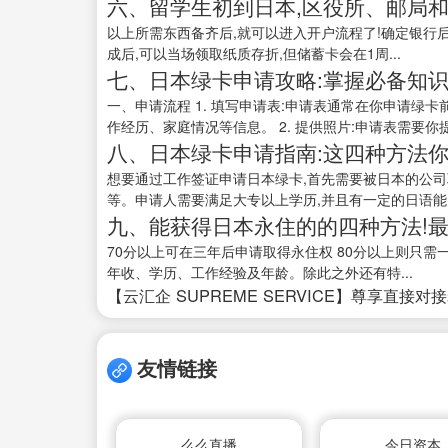
六、留学生初到日本,区役所、邮局
以上所需东西备齐后,就可以进入开户流程了!确定银行
成后,可以当场领取纸质存折,但储蓄卡会在1周...
七、日本绿卡申请攻略:掌握必备知识与
一、申请流程 1. 填写申请表:申请表通常在你申请
作经历、家庭情况等信息。 2. 提供照片:申请表需要你提
八、日本绿卡申请指南:这四种方法
想要通过工作签证申请日本绿卡,首先需要被日本的公司
等。申请人需要满足大专以上学历,并且有一定的日语能力。
九、能获得日本永住的的四种方法!
70分以上可在三年后申请取得永住权 80分以上则只需
年收、学历、工作经验及年龄。除此之外还有特...
【云汇企 SUPREME SERVICE】尊享直接对
友情链接
么么直播
今日资本