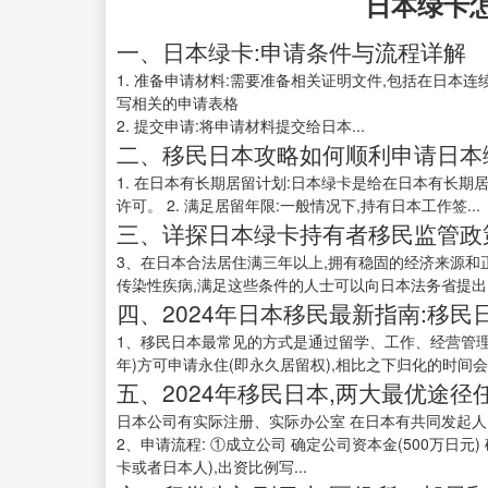
日本绿卡
一、日本绿卡:申请条件与流程详解
1. 准备申请材料:需要准备相关证明文件,包括在日本
写相关的申请表格
2. 提交申请:将申请材料提交给日本...
二、移民日本攻略如何顺利申请日本
1. 在日本有长期居留计划:日本绿卡是给在日本有长期
许可。 2. 满足居留年限:一般情况下,持有日本工作签...
三、详探日本绿卡持有者移民监管政
3、在日本合法居住满三年以上,拥有稳固的经济来源和
传染性疾病,满足这些条件的人士可以向日本法务省提出..
四、2024年日本移民最新指南:移民
1、移民日本最常见的方式是通过留学、工作、经营管理
年)方可申请永住(即永久居留权),相比之下归化的时间会短
五、2024年移民日本,两大最优途径
日本公司有实际注册、实际办公室 在日本有共同发起人
2、申请流程: ①成立公司 确定公司资本金(500万日元
卡或者日本人),出资比例写...