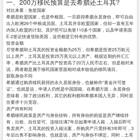
一、200万移民预算是去希腊还土耳其?
对比来看：免签国家
希腊是欧盟国家，也是申根国。一旦获得希腊永居身份，即可自由
出入欧洲26个申根成员国。土耳其并非欧盟国家，但却一直有五年
内加入欧盟的计划。其护照可以免签110多个国家，以及申请美国
E-2签证快速登陆美国，这些都是它特有的优势。
投资金额
尽管希腊和土耳其的投资金额都为25万，但希腊是投资25万欧元
以上房产，土耳其是投资25万美元以上房产。根据近期的外汇汇
率，希腊房产比土耳其房产投资高了20万人民币左右。但是相对来
说，两者都是属于移民国家里面相对成本较低的移民项目。
获取身份不同
希腊通过购房移民获得的永久居留身份，也被称作“黄金许可签
证”。也就是说，申请人仍然是中国国籍。在希腊方面，永居身份
意味着，除了政治权利，其它的权利都和希腊本国人无异，同时居
住要求十分宽容。
房产持有时间
希腊移民政策是房产与身份挂钩，持有身份的前提是房产继续持
有，出租、自住皆可。连续住满7年后如果申请入籍，入籍后即可
售卖房产。土耳其的投资入籍法案，所购房产只需持有3年即可，3
年后出售不影响身份。也就是说，房产与身份不绑定。同时，土耳