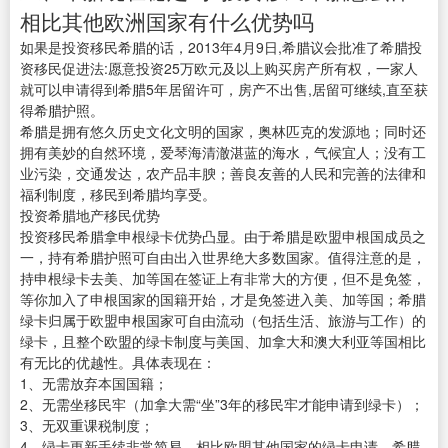
相比其他欧洲国家有什么优势吗
如果是投资移民希腊的话，2013年4月9日,希腊议会批准了希腊投
资移民促进法:愿意投资25万欧元及以上购买房产所有权，一家人
就可以申请得到希腊5年居留许可，房产不出售,居留可继续,直至获
得希腊护照。
希腊是拥有悠久历史文化文明的国家，奥林匹克的发源地；同时还
拥有美妙的自然环境，爱琴海清澈湛蓝的海水，气候宜人；没有工
业污染，交通发达，农产品丰腴；善良友善的人民和完善的法律和
福利制度，移民到希腊均享受。
投资希腊地产移民优势
投资移民希腊拿申根绿卡优势凸显。由于希腊是欧盟申根国成员之
一，持有希腊护照可自由出入世界绝大多数国家。值得注意的是，
持申根绿卡去美、加等国在签证上有非常大的方便，但不是免签，
等你加入了申根国家的国籍开始，才是免签进入美、加等国；希腊
绿卡归属于欧盟申根国家可自由流动（包括生活、旅游与工作）的
绿卡，且整个欧盟的绿卡制度与美国、加拿大和澳大利亚等国相比
有无比的优越性。具体表现在：
1、无需放弃本国国籍；
2、无需坐移民牢（加拿大需“坐”3年的移民牢才能申请到绿卡）；
3、无双重课税制度；
4、绿卡更新手续非常简易，相比欧盟其他国家的绿卡申请，希腊