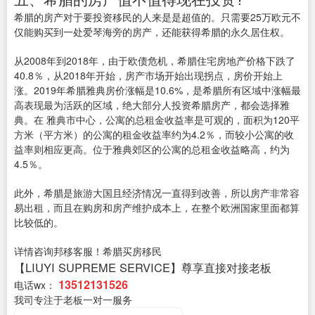
希腊的房产对于要投资移民的人来是是超值的。只需要25万欧元不
仅能购买到一处爱琴海旁的房产，还能获得希腊的永久居住权。
从2008年到2018年，由于欧债危机，希腊住宅房地产价格下跌了
40.8％，从2018年开始，房产市场开始出现拐点，房价开始上
涨。2019年希腊雅典房价涨幅是10.6%，是希腊所有区域中涨幅最
高表现最为活跃的区域，绝大部分人投资希腊房产，都会选择雅
典。在 雅典市中心，公寓的总租金收益率是可观的，面积为120平
方米（平方米）的公寓的租金收益率约为4.2％，而较小公寓的收
益率则相应更高。位于雅典郊区的公寓的总租金收益略高，约为
4.5％。
此外，希腊是旅游大国且经济情况一直得到改善，所以房产非常容
易出租，而且在购房和房产维护成本上，在整个欧洲国家里面都算
比较低的。
详情咨询邦移客服！希腊买房移民
【LIUYI SUPREME SERVICE】尊享直接对接老板
13512131526
电话wx：
我司专注于老板一对一服务