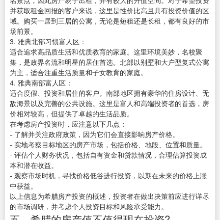
名景点，因此房产易于出租，并有较大的升值空间。对于希望投资
并获取租金回报的客户来说，这里是性价比高且具有投资价值的区
域。购买一居到三居的公寓，无论是短租还是长租，都有良好的市
场前景。
3. 雅典北部习惯富人区：
适合追求高品质生活和优质教育的家庭。这里环境美妙，名校聚
集，是政界名流和明星的居住首选。北部以别墅和大户型复式公寓
为主，适合注重生活质量和子女教育的家庭。
4. 雅典南部富人区：
适合度假、投资和居住的客户。南部地区拥有豪华的住房设计、无
敌海景以及完善的公共设施。这里是富人和高端投资者的首选，房
价相对较高，但提供了卓越的生活品质。
在考虑房产投资时，应注意以下几点：
- 了解并关注政府政策，因为它们会直接影响房产价格。
- 实地考察目标地区的房产市场，包括价格、地段、位置和质量。
- 评估个人财务状况，包括自有资金和贷款情况，合理估算投资成
本和潜在收益。
- 观察市场时机，寻找价格低谷进行投资，以期在未来的价格上涨
中获益。
以上信息为希腊房产投资的概述，投资者在做出决策前应进行详尽
的市场调研，并考虑个人投资目标和风险承受能力。
五、希腊的房产值不值得现在投资?