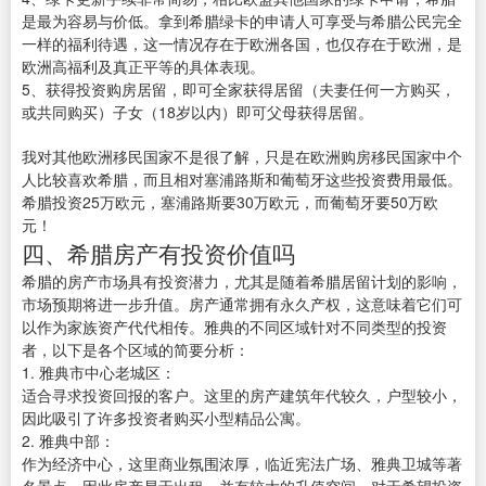
是最为容易与价低。拿到希腊绿卡的申请人可享受与希腊公民完全
一样的福利待遇，这一情况存在于欧洲各国，也仅存在于欧洲，是
欧洲高福利及真正平等的具体表现。
5、获得投资购房居留，即可全家获得居留（夫妻任何一方购买，
或共同购买）子女（18岁以内）即可父母获得居留。
我对其他欧洲移民国家不是很了解，只是在欧洲购房移民国家中个
人比较喜欢希腊，而且相对塞浦路斯和葡萄牙这些投资费用最低。
希腊投资25万欧元，塞浦路斯要30万欧元，而葡萄牙要50万欧
元！
四、希腊房产有投资价值吗
希腊的房产市场具有投资潜力，尤其是随着希腊居留计划的影响，
市场预期将进一步升值。房产通常拥有永久产权，这意味着它们可
以作为家族资产代代相传。雅典的不同区域针对不同类型的投资
者，以下是各个区域的简要分析：
1. 雅典市中心老城区：
适合寻求投资回报的客户。这里的房产建筑年代较久，户型较小，
因此吸引了许多投资者购买小型精品公寓。
2. 雅典中部：
作为经济中心，这里商业氛围浓厚，临近宪法广场、雅典卫城等著