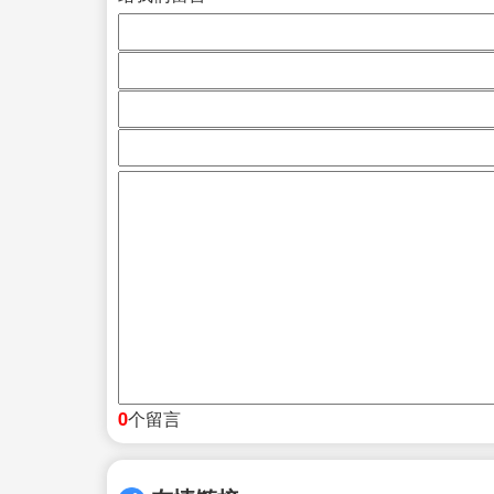
个留言
0