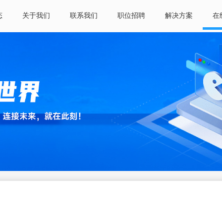
态
关于我们
联系我们
职位招聘
解决方案
在