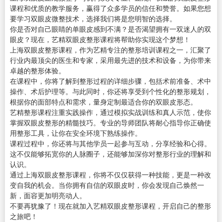
课程和优质的教学服务，赢得了众多学员的信任和赞誉。如果您想
要学习双眼皮微整技术，选择我们将是您明智的选择。
你是否对自己眼睛的单眼皮感到不满？是否渴望拥有一双迷人的双
眼皮？现在，艺精双眼皮整形课程将帮助你实现这个梦想！
上海双眼皮整形课程，作为艺精专注的整形培训课程之一，汇聚了
行业内最顶尖的医生和专家，采用最先进的技术和设备，为你带来
卓越的整形体验。
在课程中，你将了解到整形过程的详细步骤，包括术前准备、术中
操作、术后护理等。与此同时，你还将享受到个性化的整形规划，
根据你的面部特点和需求，量身定制最适合你的双眼皮形态。
艺精整形课程注重实践操作，通过模拟实战训练和真人示范，使你
掌握双眼皮整形的精髓技巧。专业的导师团队将耐心指导你正确使
用整形工具，让你在安全环境下熟练操作。
课程过程中，你还将与其他学员一起参与互动，分享经验和心得。
这不仅能够拓宽你的人脉圈子，还能够加深你对整形行业的理解和
认识。
通过上海双眼皮整形课程，你将不仅仅获得一种技能，更是一种改
变自我的机会。当你拥有自信的双眼皮时，你会发现自己焕然一
新，面容更加明亮动人。
不要再犹豫了！现在就加入艺精双眼皮整形课程，开启自己的整形
之旅吧！