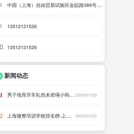
中国（上海）自由贸易试验区金皖路389号
105-3室
13512131526
13512131526
新闻动态
男子地库开车轧伤未牵绳小狗，
1
2024/07/20
女主人被曝抡砖砸车“泄愤”；警
方回应：将据物价鉴定判断是否
上海微整培训学校排名榜-上海
2
追究刑责
2023/07/27
微整培训学校排名及评价