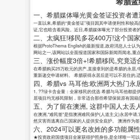
希腊蓝
一、希腊媒体曝光黄金签证投资者遭遇
一直以来,希腊的“黄金签证”项目因其申请便利性和较
证,它也暗含着风险。近日,希腊媒体曝光了部分投资者的困
二、太疯狂!移民多花400万!这个国
根据ProtoThema English的最新报道,政府消息人
网站之一,该网站以全面报道国家和国际新闻而闻名,重点
三、涨价幅度3倍+!希腊移民,究竟适
在希腊购买25万欧元的房产,直接拿到的是希腊的永居
重新递交申请材料。 希腊获得永居后是可以不居住的,适.
四、希腊vs 马耳他:欧洲两大热门永
1. ??绿卡含金量：全家移民的优选 希腊与马耳他都
居项目均无移民限制，非常适合那些希望保留原有国籍的
五、为了留在澳洲, 这群中国人太丢人
在澳洲,"难民签"是指澳洲难民保护(人道主义)永居申
然灾害而逃离自己国家的人提供安全庇护。 澳洲作为签..
六、2024可以更名改姓的多功能属性
★投资政府国债项目全家获得护照身份,是全球唯一可以使