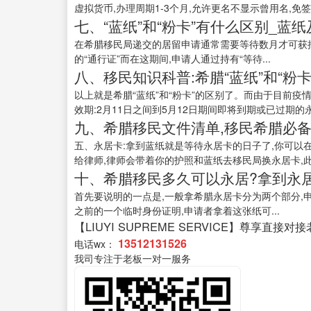
虚拟货币,办理周期1-3个月,允许更名不显示曾用名,免签全球1
七、“蓝纸”和“粉卡”有什么区别_蓝
在希腊移民局递交的居留申请通常需要等待数月才可获批
的“通行证”而在这期间,申请人通过持有“等待...
八、移民知识科普:希腊“蓝纸”和“粉卡
以上就是希腊“蓝纸”和“粉卡”的区别了。而由于目前疫
效期:2月11日之间到5月12日期间即将到期或已过期的永
九、希腊移民文件清单,移民希腊必备
五、永居卡:拿到蓝纸就是等待永居卡的日子了,你可以
给律师,律师会带着你的护照和蓝纸去移民局换永居卡,此刻
十、希腊移民多久可以永居?拿到永
首先要说明的一点是,一般拿希腊永居卡分为两个部分,
之前的一个临时身份证明,申请者拿着这张纸可...
【LIUYI SUPREME SERVICE】尊享直接对
13512131526
电话wx：
我司专注于老板一对一服务