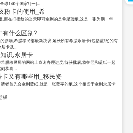
40个国家! [一]...
纸及粉卡的使用_希
,而在打指纹的当天即可拿到的是希腊蓝纸,这是一张为期一年
”有什么区别?
情的影响,希腊移民部最新决议,延长所有希腊永居卡(包括蓝纸)的有
居卡及...
知识,永居卡
在希腊移民局的网站上查询办理进度,待获批后,将护照和蓝纸一起
恭喜...
居卡又有哪些用_移民资
申请者首先会拿到蓝纸,就是一张蓝字的纸,这个相当于拿到永居卡
接老板