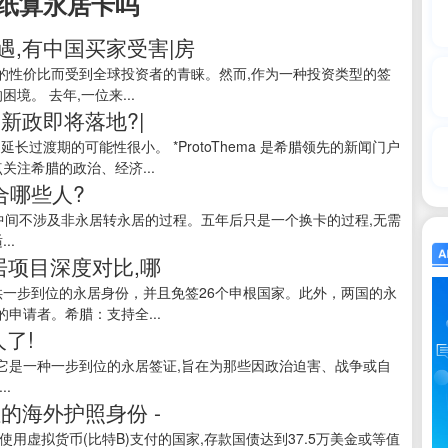
纸算永居卡吗
,有中国买家受害|房
高的性价比而受到全球投资者的青睐。然而,作为一种投资类型的签
境。 去年,一位来...
家新政即将落地?|
士认为延长过渡期的可能性很小。 *ProtoThema 是希腊领先的新闻门户
关注希腊的政治、经济...
合哪些人?
,中间不涉及非永居转永居的过程。五年后只是一个换卡的过程,无需
..
居项目深度对比,哪
提供一步到位的永居身份，并且免签26个申根国家。此外，两国的永
申请者。希腊：支持全...
了!
请,它是一种一步到位的永居签证,旨在为那些因政治迫害、战争或自
.
的海外护照身份 -
用虚拟货币(比特B)支付的国家,存款国债达到37.5万美金或等值