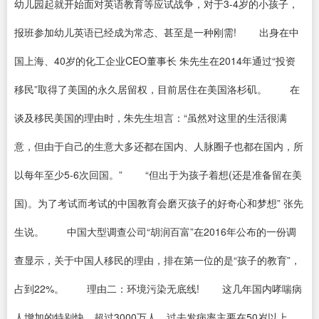
幼儿园起就开始面对英语教育等应试战争，对于3-4岁的小孩子，
报班参加幼儿英语已经成为常态、甚至是一种刚需! 出身在中
国上海、40岁的化工企业CEO董事长 朱先生在2014年通过“投资
移民”取得了美国的永久居留权，目前居住在美国洛杉矶。 在
谈及移民美国的理由时，朱先生坦言：“虽然对这里的生活很满
意，但由于自己的生意大多还都在国内、人脉圈子也都在国内，所
以每年至少5-6次回国。” “但出于为孩子着想(还是准备留在美
国)。为了考试而考试的中国教育会磨灭孩子的好奇心和梦想” 张先
生说。 中国大型调查公司“胡润百富”在2016年公布的一份调
查显示，关于中国人移民的理由，排在第一位的是“孩子的教育”，
占到22%。 理由二：环境污染无底线! 这几年国内哮喘病
人增加的特别快，超过3000万人。过去发病率主要在50岁以上，