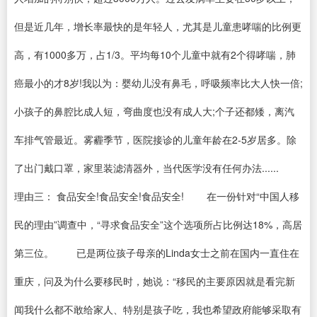
但是近几年，增长率最快的是年轻人，尤其是儿童患哮喘的比例更
高，有1000多万，占1/3。平均每10个儿童中就有2个得哮喘，肺
癌最小的才8岁!我以为：婴幼儿没有鼻毛，呼吸频率比大人快一倍;
小孩子的鼻腔比成人短，弯曲度也没有成人大;个子还都矮，离汽
车排气管最近。雾霾季节，医院接诊的儿童年龄在2-5岁居多。除
了出门戴口罩，家里装滤清器外，当代医学没有任何办法......
理由三： 食品安全!食品安全!食品安全! 在一份针对“中国人移
民的理由”调查中，“寻求食品安全”这个选项所占比例达18%，高居
第三位。 已是两位孩子母亲的Linda女士之前在国内一直住在
重庆，问及为什么要移民时，她说：“移民的主要原因就是看完新
闻我什么都不敢给家人、特别是孩子吃，我也希望政府能够采取有