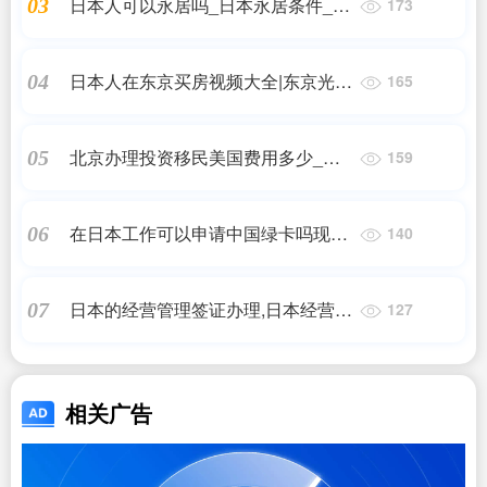
日本人可以永居吗_日本永居条件_日
03
173
本移民
日本人在东京买房视频大全|东京光丘
04
165
买房合适吗
北京办理投资移民美国费用多少_投
05
159
资移民欧美国家最低需要多少钱?_香
港移民_问答
在日本工作可以申请中国绿卡吗现在
06
140
_中国“绿卡”有多难拿?_日本移民,日
本投资移民,日本房产投资
日本的经营管理签证办理,日本经营管
07
127
理签证的申请流程?,日本移民_问答
相关广告