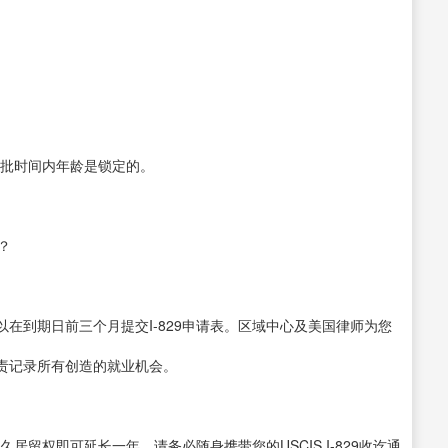
审批时间内年龄是锁定的。
？
到期日前三个月提交I-829申请表。区域中心及美国律师为您
责记录所有创造的就业机会。
留权即可延长一年。请务必随身携带您的USCIS I-829收讫通