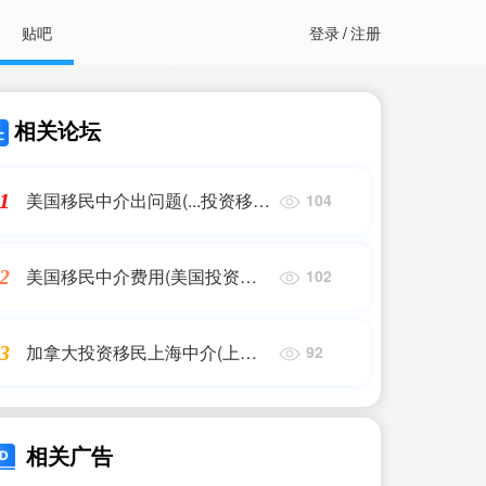
贴吧
登录
/
注册
相关论坛
美国移民中介出问题(...投资移
1
104
民,但是在网上还有一些中介了
解到美国移民项目的风险性,不
美国移民中介费用(美国投资移
2
102
知...)
民的中介费包括哪些?投资移民
美国要多少钱,费用汇总是多少
加拿大投资移民上海中介(上海
3
92
呢...)
加拿大移民中介哪家靠谱)
相关广告