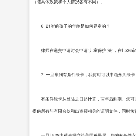
（随具体政策和个人情况各有不同）。
6. 21岁的孩子的年龄是如何界定的？
律师在递交申请时会申请“儿童保护 法”，在I-526
7. 一旦拿到有条件绿卡，我何时可以申领永久绿卡
有条件绿卡从登陆之日起计算，两年后到期。您可以在
提供所有与有限合伙和出资额相关的证明文件，同时负
一旦I-829申请表提交给美国移民局，您的有条件永久居