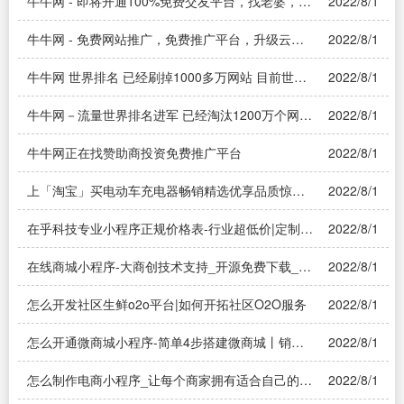
牛牛网 - 即将开通100%免费交友平台，找老婆，找
2022/8/1
情人，请上蜂蚂免费交友平台
牛牛网 - 免费网站推广，免费推广平台，升级云主
2022/8/1
机了！！！
牛牛网 世界排名 已经刷掉1000多万网站 目前世界
2022/8/1
排名在200万
牛牛网－流量世界排名进军 已经淘汰1200万个网
2022/8/1
站 靠前再次进军
牛牛网正在找赞助商投资免费推广平台
2022/8/1
上「淘宝」买电动车充电器畅销精选优享品质惊喜
2022/8/1
价格.|电动车充电器淘宝上的便宜质量一样吗
在乎科技专业小程序正规价格表-行业超低价|定制开
2022/8/1
发小程序需要多少钱？
在线商城小程序-大商创技术支持_开源免费下载_快
2022/8/1
建商城小程序|怎么创建那种小程序商城？
怎么开发社区生鲜o2o平台|如何开拓社区O2O服务
2022/8/1
怎么开通微商城小程序-简单4步搭建微商城丨销客
2022/8/1
多|微商城开通的方法？
怎么制作电商小程序_让每个商家拥有适合自己的小
2022/8/1
程序|如何制作微信 电商小程序——溯源系统