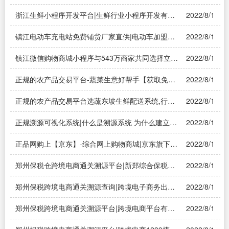
有溯源证书的奶粉是否可靠——溯源系统
浙江生鲜小程序开发平台|生鲜行业小程序开发有哪
2022/8/1
些基础功能?
镇江电动车充电站免费铺货厂家直供|电动车加盟免
2022/8/1
费铺货是真的吗?
镇江微信购物商城小程序与543万商家共同选择立即
2022/8/1
免费试用|微信公众号商城哪个可以免费使用？真正
免费！
正规的农产品交易平台-蔬菜生意好帮手【获取免费
2022/8/1
试用】|国内有哪些知名的农产品交易的平台？
正规的农产品交易平台选蔬东坡生鲜配送系统,行业
2022/8/1
龙头..|蔬东坡是做什么的?
正规溯源可视化系统|什么是溯源系统 为什么建立溯
2022/8/1
源系统
正品网购上【京东】-综合网上购物商城|京东旗下都
2022/8/1
有什么购物网站
郑州保税仓跨境电商通关溯源平台|新郑综合保税仓
2022/8/1
是正品吗——可视化溯源电商
郑州保税跨境电商通关溯源查询|跨境电子商务出口
2022/8/1
通关的主要模式——可视化溯源电商
郑州保税跨境电商通关溯源平台|跨境电商平台有哪
2022/8/1
些——溯源系统