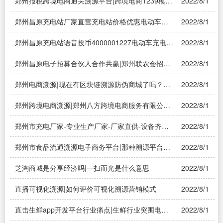
郑州报税跨境电商通关溯源平台|跨境电商1239模式
2022/8/1
下通关单是哪个环节出——溯源系统
郑州昌原充电站厂家直营充电站价格优惠电动车充
2022/8/1
电站|郑州谁做电动车充电站？
郑州昌原充电站语音投币4000001227电动车充电
2022/8/1
站|投币式电瓶车充电站怎么用啊，能不能给一个详
细说明，急求
郑州昌原电子招募合伙人合作共赢|郑州联农会招募
2022/8/1
合伙人，收取加盟费是骗人的吗？
郑州电商溯源|现在有区块链溯源防伪商城了吗？
2022/8/1
——溯源系统
郑州跨境电商溯源|郑州八方跨境电商服务有限公司
2022/8/1
怎么样？——溯源系统
郑州市充电厂家-专业生产厂家-厂家直供-设备齐全|
2022/8/1
河南哪里有共享充电宝厂家？
郑州市食品流通溯源电子商务平台|那种溯源平台做
2022/8/1
的主要解决什么问题？
芝淘商城是分享经济吗|一扫而光是什么意思
2022/8/1
直播可视化溯源|如何评价可视化溯源营销模式
2022/8/1
直击生鲜app开发平台行业痛点|生鲜行业突围电
2022/8/1
商，企业‘痛点’在哪——溯源系统