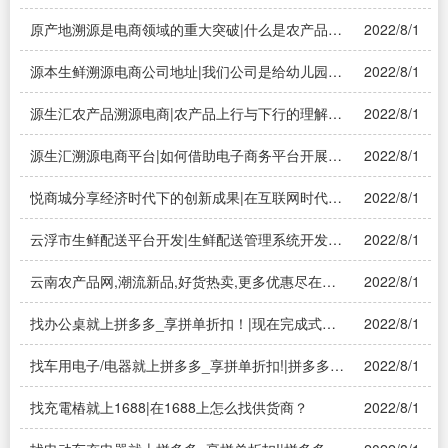
言，区块链技术在社交电商中的作用是什么啊？
——溯源系统
原产地溯源是电商领域的重大突破|什么是农产品溯
2022/8/1
源系统？——溯源系统
源本生鲜溯源电商公司地址|我们公司是给幼儿园配
2022/8/1
送食材的，大家推荐用什么生鲜配送管理系统呢？
——溯源系统
源生汇农产品溯源电商|农产品上行与下行的理解？
2022/8/1
——溯源系统
源生汇溯源电商平台|如何借助电子商务平台开展跨
2022/8/1
境电商业务——溯源系统
悦商城分享经济时代下的创新成果|在互联网时代，
2022/8/1
国家共享经济创新交易示怎么理解？
云浮市生鲜配送平台开发|生鲜配送管理系统开发成
2022/8/1
本多少？
云南农产品网,潮流新品,好货热卖,更多优惠尽在淘
2022/8/1
宝!|英语“SB”是什么的缩写？中文翻译是什么？
找办公桌就上拼多多_享拼单折扣！|现在完成式的
2022/8/1
三种意义
找车用电子/电器就上拼多多_享拼单折扣!|拼多多售
2022/8/1
油电二用电瓶车拼单购买真的那么便宜吗？
找充電樁就上1688|在1688上怎么找供货商？
2022/8/1