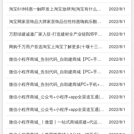
活动?
淘宝618特惠一触即发上淘宝放肆淘|淘宝有什么活
2022/8/1
动？今天618活动开始了
淘宝网家居饰品大牌家居饰品任性特惠嗨购乐翻天|
2022/8/1
富含胡萝卜素的食物有哪些？β胡萝卜素和胡萝卜有
什么关系？
万郡绿建诚邀厂家入驻-打造建材全产业链B2B平台|
2022/8/1
万郡绿建平台有人在用吗？感觉怎么样？
网购千万用户首选淘宝上淘宝了解更多|十堰十三中
2022/8/1
怎么样？ 教学力量师资力量怎么样？
微信小程序商城_告别代码_自助建商城【PC+手机
2022/8/1
+小程..|开发微信小程序商城需要多少钱？
微信小程序商城_告别代码_自助建商城【PC+手机
2022/8/1
+小程..|微信小程序商城怎么开通
微信小程序商城_告别代码_自助建商城PC+手机+小
2022/8/1
程序|怎么建立自己的微信商城
微信小程序商城_公众号+小程序+app全渠道互通|微
2022/8/1
信小程序和公众号微商城之间该怎么选择？
微信小程序商城_公众号+小程序+app全渠道互通|微
2022/8/1
信小程序与微信公众号之间的区别是什么？
微信小程序商城_丨微盟丨一站式商城搭建+代运营
2022/8/1
服务|微信小程序：做一个简单的商城小程序需要多