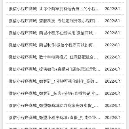
开发一套微信社区团购小程序需要多少钱?
微信小程序商城_让每个商家拥有适合自己的小程
2022/8/1
序|微信小程序商城制作步骤是？
微信小程序商城_森鹏科技_专注定制开发小程序|微
2022/8/1
信小程序开发一个商城需要多少钱
微信小程序商城_商城小程序在线试用|微信商城小
2022/8/1
程序该怎么做？
微信小程序商城_商城制作|微信小程序商城如何开
2022/8/1
发 制作商城需要哪些流程
微信小程序商城_数十种电商模式_任意搭配组合源
2022/8/1
码交付|做一个小程序商城有几种方法？——溯源系
统
微信小程序商城_提供微信+直播+门店多渠道运营方
2022/8/1
案|小程序商城的解决方案有哪些？
微信小程序商城_微客到_1分钟可视化制作_高效卖
2022/8/1
货|我想制作微信小程序卖货，怎么操作？求指教
微信小程序商城_微客到_拓客+分销+直播营销|小程
2022/8/1
序商城的营销活动怎么做？
微信小程序商城_微盟微商城助力商家高效卖货_限
2022/8/1
时免费..|有没有可以免费使用的微信商城系统？
微信小程序商城_微盟小程序商城+直播_打造企业爆
2022/8/1
款商城|微信商城小程序该怎么做？