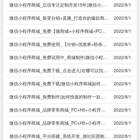
微信小程序商城_立信专注定制开发15年|微信小程
2022/8/1
序商城哪家开发做得比较好？
微信小程序商城_裂变分销+直播_打造你的爆款商
2022/8/1
城|小程序商城的直播购物怎么玩？
微信小程序商城_免费【微商城+小程序商城+PC商
2022/8/1
城】|免费微信小程序商城？
微信小程序商城_免费使用_【分销+优惠券+秒杀】
2022/8/1
_商盟订货|带拍卖系统的微信小程序商城大概什么
价？
微信小程序商城_免费试用中_商城制作|微信小程
2022/8/1
序：做一个简单的商城小程序需要多少钱
微信小程序商城_免费下载_点击进入|在哪可以找到
2022/8/1
微信小程序商店?
微信小程序商城_免费下载|微信小程序商城如何开
2022/8/1
发 制作商城需要哪些流程
微信小程序商城_免费制作|如何快速的制作一款微
2022/8/1
信小程序？
微信小程序商城_品牌零售商城_PC+H5+小程序
2022/8/1
+APP_万米..|小程序商城哪家好？
微信小程序商城_品牌零售商城_PC+H5+小程序
2022/8/1
+APP_万米商云|微信小程序商城的效果怎么样
微信小程序商城_平台搭建_系统开发_做社区团购|
2022/8/1