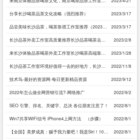
来南京体验品茶喝茶文化，南京喝茶品茶工作室，
2023/4/21
南京高端品茶推荐
分享长沙喝茶品茶文化攻略（强烈推荐）
2023/3/17
品尝美味长沙品茶，喝茶靠谱工作室推荐（2023更
2023/3/17
新）
长沙品茶外卖工作室高质量推荐长沙品茶喝茶去哪
2023/2/8
里靠谱推荐
来长沙体验品茶喝茶外卖工作室长沙喝茶高端靠谱
2023/1/28
推荐
长沙品茶工作室环境好值得一去的好地方，长沙品
2022/11/8
茶高质量推荐
技术鸟-最好的资源网-每日更新精品资源
2022/9/12
2022年怎么做全网营销引流?-网络推广
2022/9/2
SEO 引擎、排名、关键字、总决 各位朋友注意了！
2022/8/1
Win7共享WIFI信号 iPhone4上网方法 （步骤）
2022/8/1
【全国】美梦成真：赐予我力量吧！我是Siri！10台
2022/8/1
最新苹果iPhone4S让你变身超级英雄，无敌Siri听话