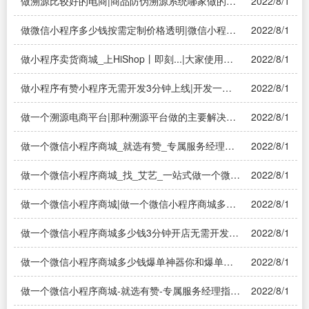
做溯源比较好的电商|商品防伪溯源系统哪家做的比
2022/8/1
较好？——溯源系统
做微信小程序多少钱按需定制价格透明|微信小程序
2022/8/1
做一个需要多少钱？
做小程序卖货商城_上HiShop丨即刻...|大家使用过
2022/8/1
小程序嘛？一般小程序基本功能包含哪些？
做小程序有赞小程序无需开发3分钟上线|开发一个
2022/8/1
小程序需要多长时间？
做一个溯源电商平台|那种溯源平台做的主要解决什
2022/8/1
么问题？——溯源系统
做一个微信小程序商城_就选有赞_专属服务经理一
2022/8/1
对一指导|做一个微信小程序商城开发大概多少钱(多
少费用)？
做一个微信小程序商城_找_艾艺_一站式做一个微信
2022/8/1
小程..|想自己做个微信小程序，怎么弄？
做一个微信小程序商城|做一个微信小程序商城多少
2022/8/1
钱
做一个微信小程序商城多少钱3分钟开店无需开发一
2022/8/1
键开店|做一个小程序商城需要多少费用？
做一个微信小程序商城多少钱爆单神器你和爆单之
2022/8/1
间只差一个小程序|搭建一个小程序商城费用大概要
多少？
做一个微信小程序商城-就选有赞-专属服务经理指
2022/8/1
导|做一个微信小程序商城需要注意什么