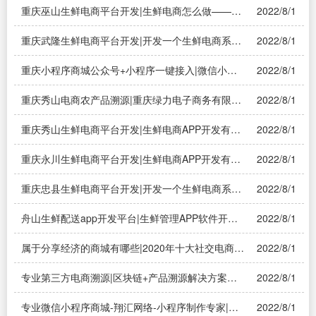
重庆巫山生鲜电商平台开发|生鲜电商怎么做——溯
2022/8/1
源系统
重庆武隆生鲜电商平台开发|开发一个生鲜电商系统
2022/8/1
需要多少钱？——溯源系统
重庆小程序商城公众号+小程序一键接入|微信小程
2022/8/1
序商城如何接入微信支付的功能？
重庆秀山电商农产品溯源|重庆绿力电子商务有限公
2022/8/1
司怎么样？——溯源系统
重庆秀山生鲜电商平台开发|生鲜电商APP开发有哪
2022/8/1
些主要功能——溯源系统
重庆永川生鲜电商平台开发|生鲜电商APP开发有哪
2022/8/1
些主要功能——溯源系统
重庆忠县生鲜电商平台开发|开发一个生鲜电商系统
2022/8/1
需要多少钱？——溯源系统
舟山生鲜配送app开发平台|生鲜管理APP软件开发
2022/8/1
有哪些解决方案
属于分享经济的商城有哪些|2020年十大社交电商平
2022/8/1
台是哪些？——溯源系统
专业第三方电商溯源|区块链+产品溯源解决方案是
2022/8/1
什么？——溯源系统
专业微信小程序商城-翔汇网络-小程序制作专家|微
2022/8/1