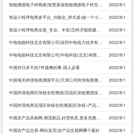
智能溯源电子秤商家|智慧菜场智能溯源电子秤怎么
2022/8/1
溯源？
智远小程序电商多平台_功能全_样式多|做一个小程
2022/8/1
序商城大概需要多少钱——溯源系统
智远小程序电商全面_专业、丰富|怎样才能搭建电
2022/8/1
商小程序？求专业人士解答！——溯源系统
中电电能科技北京有限公司|深圳中电电力技术有限
2022/8/1
公司情况如何?本科员工待遇怎么样?福利如何？
中电电能科技北京有限公司|中电科技(北京)有限公
2022/8/1
司怎么样？
中国对日本干的7件最爽的事-国人必看
2022/8/1
中国海关跨境电商溯源平台|天津口岸跨境电商溯源
2022/8/1
平台？——溯源系统
中国跨境电商区块链全程溯源|话说区块链溯源技
2022/8/1
术，这个是什么呢？——溯源系统
中国跨境电商实现区块链全程溯源|区块链+产品溯
2022/8/1
源解决方案是什么？——溯源系统
中国农产品采购网,潮流新品,好货热卖,更多优惠尽
2022/8/1
在淘宝!|农产品交易网哪个最好
中国农产品交易-网站首页|农产品交易网哪个最好
2022/8/1