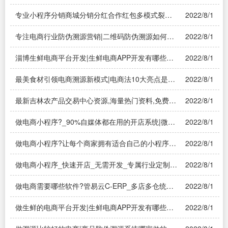
信小程序：做一个简单的商城小程序需要多少钱
专业小程序分销商城分销分红合作红包多模式裂变|
2022/8/1
微信小程序如何实现小本投入和巨大的流量裂变
专注电商行业防伪溯源营销|二维码防伪溯源如何品
2022/8/1
牌营销？——溯源系统
淄博生鲜电商平台开发|生鲜电商APP开发有哪些主
2022/8/1
要功能——溯源系统
最美食材引领电商溯源新模式|电商法10大亮点是哪
2022/8/1
些？——溯源系统
最新吉林农产品交易中心资源,海量热门资料,免费下
2022/8/1
载!|农产品交易平台哪个最大
做电商小程序?_90%自媒体都在用的开店系统|微商/
2022/8/1
电商为什么要做小程序——溯源系统
做电商小程序?让每个商家拥有适合自己的小程序|
2022/8/1
做一个电商小程序得如何做？怎么选择？——溯源
系统
做电商小程序_快速开店_无需开发_专属行业定制|
2022/8/1
小程序开店怎么开？——溯源系统
做电商需要哪些软件?管易云C-ERP_多店多仓统一
2022/8/1
管理|电商erp软件有哪些？——溯源系统
做生鲜的电商平台开发|生鲜电商APP开发有哪些主
2022/8/1
要功能——溯源系统