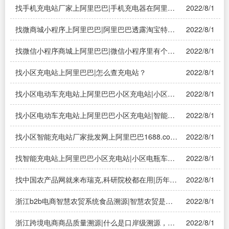
找手机充电站厂家上阿里巴巴|手机充电器在阿里巴
2022/8/1
巴找批发货物用40块钱够一个月的不？
找微商城小程序上阿里巴巴|阿里巴巴透露淘宝特价
2022/8/1
版小程序申请暂未通过，你会使用小程序购物吗？
找微信小程序商城上阿里巴巴|微信小程序里有个阿
2022/8/1
里巴巴拼团，在里面被骗了怎么能退回钱
找小区充电站上阿里巴巴|怎么查充电站？
2022/8/1
找小区电动车充电站上阿里巴巴小区充电站|小区电
2022/8/1
动车充电站到底如何？一般1元充多少小时？
找小区电动车充电站上阿里巴巴小区充电站|智能充
2022/8/1
电站有哪些？小区电动车用的那种？
找小区智能充电站厂家批发网上阿里巴巴1688.com
2022/8/1
全球领先采购平台|似阿里巴巴平台,可以给网店批发
供货的是什么？
找智能充电站上阿里巴巴小区充电站|小区电瓶车充
2022/8/1
电站怎么代理加盟
找中国农产品网就来布瑞克,科研院校都在用|历年我
2022/8/1
国果蔬类农产品销售数据在哪查，
浙江b2b电商智慧农贸系统食品溯源|智慧农贸是什
2022/8/1
么概念？——溯源系统
浙江跨境电商商品质量溯源|什么是口岸级溯源，没
2022/8/1