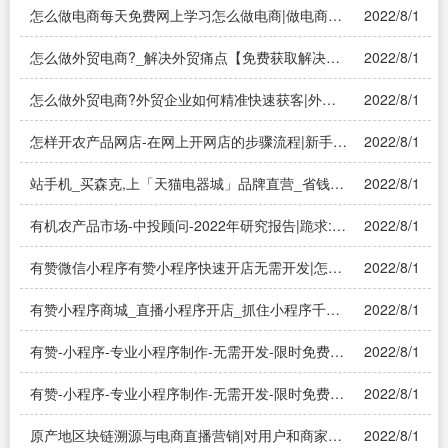
怎么做电商每天免费网上学习怎么做电商|做电商需
2022/8/1
要怎么做?——溯源系统
怎么做外贸电商?_解决外贸痛点【免费获取解决方
2022/8/1
案】|如何从事跨境电商?——溯源系统
怎么做外贸电商?外贸企业如何精准快速获客|外贸
2022/8/1
怎么开发客户最快 做外的怎样能快速开发出来有效
的客户出来——溯源系统
怎样开农产品网店-在网上开网店的步骤流程|新手怎
2022/8/1
样开网店详细步骤流程？
站手机_买森克,上「天猫电器城」品牌直营_省钱更
2022/8/1
省心!|苹果11激活后信息有个感叹号
有机农产品市场-中投顾问-2022年研究报告|跪求:目
2022/8/1
前国内有机肥行情怎样?前景如何?哪些片区比较好
做?
有赞微信小程序有赞小程序快速开店无需开发|怎么
2022/8/1
才能拥有微信小程序店铺
有赞小程序商城_直播小程序开店_抓住小程序千万
2022/8/1
流量用户|小程序商城开店可以吗？
有赞-小程序-专业小程序制作-无需开发-限时免费试
2022/8/1
用|微信小程序工具是免费的吗？
有赞-小程序-专业小程序制作-无需开发-限时免费试
2022/8/1
用|有哪些好用的免费小程序制作工具?
原产地区块链溯源与电商直播营销|对用户和商家而
2022/8/1