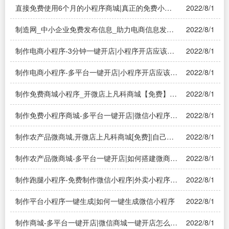
直接免费使用6个月的小程序商城|真正的免费小程
2022/8/1
序有吗？
制造网_中小企业免费发布信息_助力电商信息发布|
2022/8/1
电子商务网站哪个能免费发布供应信息？——溯源
系统
制作电商小程序-3分钟一键开店|小程序开店应该怎
2022/8/1
么做？——溯源系统
制作电商小程序-多平台一键开店|小程序开店应该怎
2022/8/1
么做？——溯源系统
制作免费商城小程序_开微店上凡科商城【免费】|
2022/8/1
请人做一个微信小程序需要多少钱？
制作免费小程序商城-多平台一键开店|微信小程序商
2022/8/1
城怎么做？
制作农产品微商城,开微店上凡科商城[免费]|自己怎
2022/8/1
么做小程序商城
制作农产品微商城-多平台一键开店|如何搭建微商
2022/8/1
城？
制作跑腿小程序-免费制作微信小程序|外卖小程序如
2022/8/1
何制作？
制作平台小程序一键生成|如何一键生成微信小程序
2022/8/1
制作商城-多平台一键开店|微信商城一键开店怎么
2022/8/1