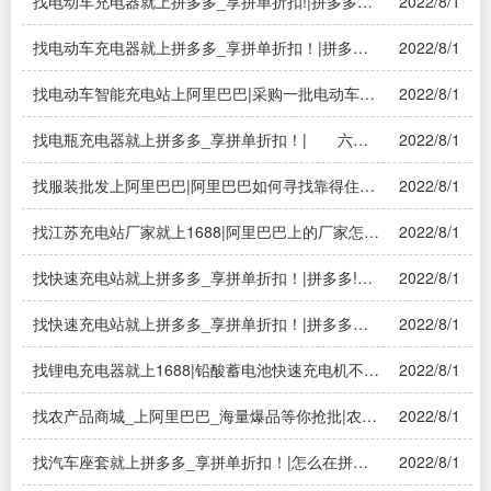
找电动车充电器就上拼多多_享拼单折扣!|拼多多的
2022/8/1
电动车充电器好吗
找电动车充电器就上拼多多_享拼单折扣！|拼多多
2022/8/1
的电动车充电器好吗
找电动车智能充电站上阿里巴巴|采购一批电动车充
2022/8/1
电器，要求厂商！那里可以找到？
找电瓶充电器就上拼多多_享拼单折扣！| 六年
2022/8/1
来，老师的谆谆教诲，校园里的一草一木，运动场
上你追我赶的情景，儿童节上清脆嘹亮的歌声……
找服装批发上阿里巴巴|阿里巴巴如何寻找靠得住的
2022/8/1
服装批发商，我是做实体店的，广告误扰，有经验
的分享下
找江苏充电站厂家就上1688|阿里巴巴上的厂家怎么
2022/8/1
找
找快速充电站就上拼多多_享拼单折扣！|拼多多!上
2022/8/1
买个电动车快速充电器怎么样？
找快速充电站就上拼多多_享拼单折扣！|拼多多有
2022/8/1
拼单赚钱的活动，这个活动的真实性如何？
找锂电充电器就上1688|铅酸蓄电池快速充电机不工
2022/8/1
作什么原因48伏的？
找农产品商城_上阿里巴巴_海量爆品等你抢批|农产
2022/8/1
品需求网
找汽车座套就上拼多多_享拼单折扣！|怎么在拼多
2022/8/1
多里面拼单？