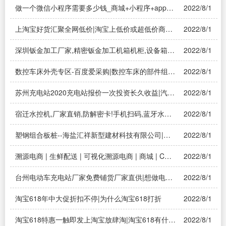
做一个微信小程序需要多少钱_商城+小程序+app开
2022/8/1
发_按需定制|做一个小程序大概需要多少钱？
上淘宝好货汇聚全网低价|淘宝上低价或超低价商品
2022/8/1
可以买吗？他们是骗子吗?又如何行骗的？
深圳钣金加工厂家,精密钣金加工机箱机柜,设备箱体
2022/8/1
外壳|什么是精密钣金机箱加工，钣金精密加工，钣
金精密折弯
数控车床外壳专区-百度爱采购|数控车床的部件组成
2022/8/1
是什么？
苏州充电站2020充电站报价一次投资长久收益|汽车
2022/8/1
充电站投资多少钱
宿迁水控机,厂家直销,防解密卡!手机扫码,蓝牙水控|
2022/8/1
智能水控机怎么用手机使用？
塑钢组合板桩--海盐汇祥新型建材科技有限公司|江
2022/8/1
苏省有没有塑钢板桩？
溯源电商 | 生鲜配送 | 可视化溯源电商 | 商城 | CRM
2022/8/1
云平台——可视化溯源电商
台州电动车充电站厂家免费铺货厂家直供|想做电动
2022/8/1
车/电瓶车充电站代理，想找几个生产厂家对比一
下？
淘宝618年中大促折扣不停|为什么淘宝618打折
2022/8/1
淘宝618特惠一触即发上淘宝放肆淘|淘宝618有什么
2022/8/1