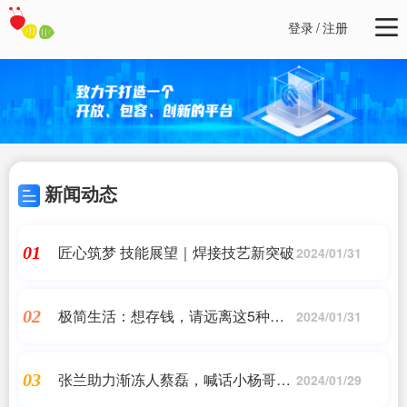
登录
/
注册
新闻动态
匠心筑梦 技能展望｜焊接技艺新突破
01
2024/01/31
极简生活：想存钱，请远离这5种假
02
2024/01/31
需求
张兰助力渐冻人蔡磊，喊话小杨哥董
03
2024/01/29
宇辉加入，网友：别道德绑架