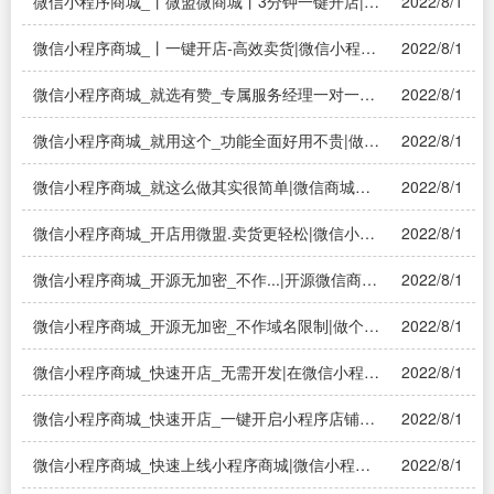
少钱
微信小程序商城_丨微盟微商城丨3分钟一键开店|如
2022/8/1
何在微信小程序上开店？
微信小程序商城_丨一键开店-高效卖货|微信小程序
2022/8/1
如何开店铺？微信开店详细流程？
微信小程序商城_就选有赞_专属服务经理一对一指
2022/8/1
导|微信小程序：做一个简单的商城小程序需要多少
钱
微信小程序商城_就用这个_功能全面好用不贵|做一
2022/8/1
个微信小程序商城多少钱
微信小程序商城_就这么做其实很简单|微信商城小
2022/8/1
程序该怎么做？
微信小程序商城_开店用微盟.卖货更轻松|微信小程
2022/8/1
序店铺怎么开通商城
微信小程序商城_开源无加密_不作...|开源微信商城
2022/8/1
系统，商城源码哪个好？
微信小程序商城_开源无加密_不作域名限制|做个微
2022/8/1
信小程序商城需要多少钱
微信小程序商城_快速开店_无需开发|在微信小程序
2022/8/1
上怎么快速开店？
微信小程序商城_快速开店_一键开启小程序店铺卖
2022/8/1
货|什么是微信小商店？开通微信小商店需要怎样的
流程？
微信小程序商城_快速上线小程序商城|微信小程序
2022/8/1
商城怎么开通