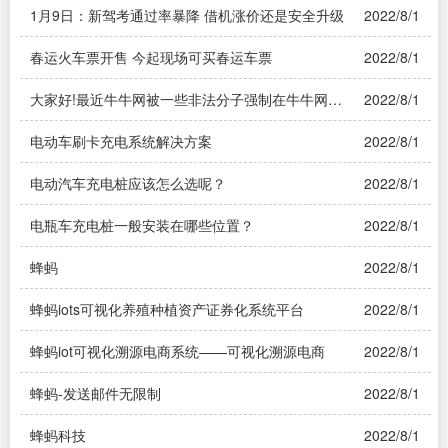
又给力！你还在等什么？快来美团免费抢一台！邀
1月9日：新驾考通过率暴降 借机涨价还是安全升级
2022/8/1
请1个新用户参加或绑定新浪微博多1个抽奖号码，
中奖概率翻倍！
春运火车票开售 今起现场可买春运车票
2022/8/1
大家好!最近牛牛网被一些非法分子强制在牛牛网投
2022/8/1
放广告！
电动车刷卡充电系统解决方案
2022/8/1
电动汽车充电桩应该怎么选呢？
2022/8/1
电瓶车充电桩一般安装在哪些位置？
2022/8/1
蜂蚂
2022/8/1
蜂蚂iots可视化养殖种植资产证券化系统平台
2022/8/1
蜂蚂iot可视化溯源电商系统——可视化溯源电商
2022/8/1
蜂蚂-发送邮件无限制
2022/8/1
蜂蚂科技
2022/8/1