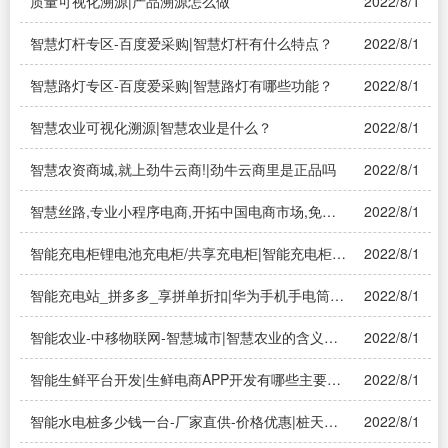
质量可视化溯源|产品溯源怎么做
2022/8/1
智慧灯杆专区-百度爱采购|智慧灯杆有什么特点？
2022/8/1
智慧路灯专区-百度爱采购|智慧路灯有哪些功能？
2022/8/1
智慧农业可视化溯源|智慧农业是什么？
2022/8/1
智慧农资商城,就上劲牛云商!|劲牛云商里是正品吗
2022/8/1
智慧丝路,专业小程序电商,开拓中国电商市场,免费
2022/8/1
试用|哪个跨境电商erp好用，最好是免费的——溯源
系统
智能充电柜锂电池充电柜/共享充电柜|智能充电柜的
2022/8/1
检查方法？
智能充电站_拼多多_享拼单折扣|华为手机手电筒在
2022/8/1
哪里找
智能农业-中移物联网-智慧城市|智慧农业的含义和
2022/8/1
物联网有什么样的关系？
智能生鲜平台开发|生鲜电商APP开发有哪些主要功
2022/8/1
能——溯源系统
智能水电桩多少钱一台-厂家直供-价格优惠|桩天下
2022/8/1
智能水电桩怎么个智能？