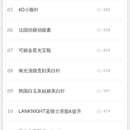
6D小脸针
05
582
法国丝丽动能素
06
535
可丽金星光宝瓶
07
534
南光顶级贵妇美白针
08
518
韩国白玉灰姑娘美白针
09
501
LANKNIGHT蓝骑士溶脂&提升
10
474