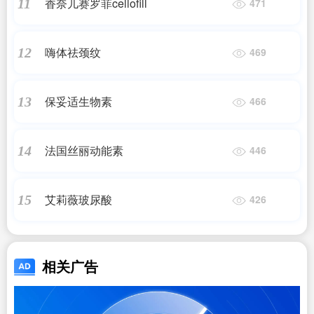
香奈儿赛罗菲cellofill
11
471
嗨体祛颈纹
12
469
保妥适生物素
13
466
法国丝丽动能素
14
446
艾莉薇玻尿酸
15
426
相关广告