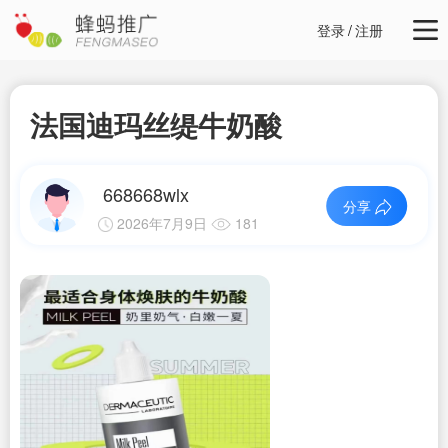
登录
/
注册
法国迪玛丝缇牛奶酸
668668wlx
分享
2026年7月9日
181