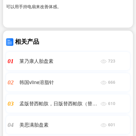
可以用手持电扇来改善体感。
相关产品
莱乃康人胎盘素
01
723
韩国vline溶脂针
02
666
孟版替西帕肽，日版替西帕肽（替尔
03
610
泊肽）
美思满胎盘素
04
601