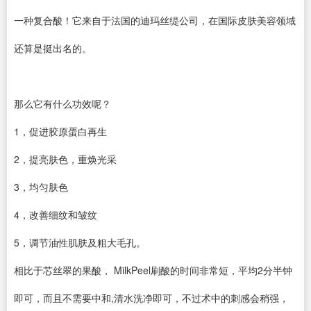
一种复合酸！它来自于法国的迪玛丝缇公司，在国际皮肤美容领域
还算是挺出名的。
那么它有什么功效呢？
1，促进胶原蛋白再生
2，提亮肤色，重焕光采
3，均匀肤色
4，改善细纹和皱纹
5，调节油性肌肤及粗大毛孔。
相比于芯丝翠的果酸， MilkPeel刷酸的时间非常短，平均2分半钟
即可，而且不需要中和,清水洗净即可，不过术中的刺感会稍强，