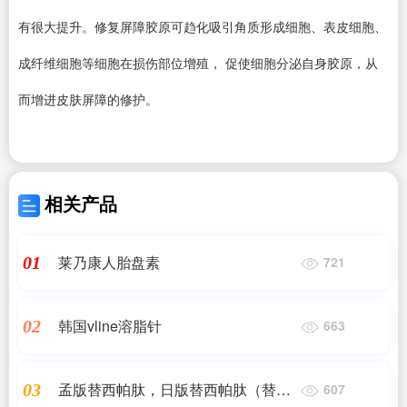
有很大提升。修复屏障胶原可趋化吸引角质形成细胞、表皮细胞、
成纤维细胞等细胞在损伤部位增殖， 促使细胞分泌自身胶原，从
而增进皮肤屏障的修护。
相关产品
莱乃康人胎盘素
01
721
韩国vline溶脂针
02
663
孟版替西帕肽，日版替西帕肽（替尔
03
607