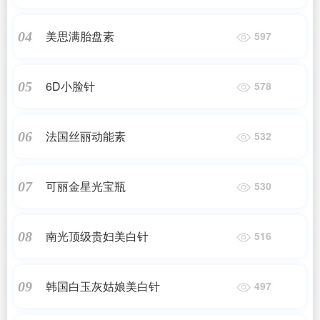
泊肽）
美思满胎盘素
04
597
6D小脸针
05
578
法国丝丽动能素
06
532
可丽金星光宝瓶
07
530
南光顶级贵妇美白针
08
516
韩国白玉灰姑娘美白针
09
497