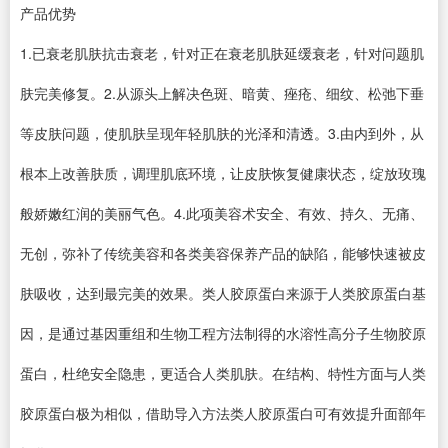
产品优势
1.已衰老肌肤抗击衰老，针对正在衰老肌肤延缓衰老，针对问题肌
肤完美修复。2.从源头上解决色斑、暗黄、痤疮、细纹、松弛下垂
等皮肤问题，使肌肤呈现年轻肌肤的光泽和清透。3.由内到外，从
根本上改善肤质，调理肌底环境，让皮肤恢复健康状态，绽放玫瑰
般娇嫩红润的美丽气色。4.此项美容术安全、有效、持久、无痛、
无创，弥补了传统美容和各类美容保养产品的缺陷，能够快速被皮
肤吸收，达到最完美的效果。类人胶原蛋白来源于人类胶原蛋白基
因，是通过基因重组和生物工程方法制得的水溶性高分子生物胶原
蛋白，杜绝安全隐患，更适合人类肌肤。在结构、特性方面与人类
胶原蛋白极为相似，借助导入方法类人胶原蛋白可有效提升面部年