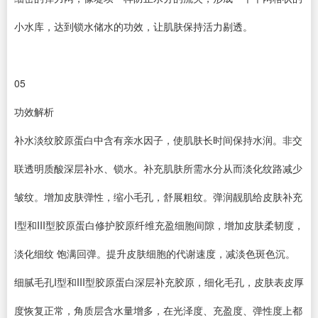
小水库，达到锁水储水的功效，让肌肤保持活力剔透。
05
功效解析
补水淡纹胶原蛋白中含有亲水因子，使肌肤长时间保持水润。非交
联透明质酸深层补水、锁水。补充肌肤所需水分从而淡化纹路减少
皱纹。增加皮肤弹性，缩小毛孔，舒展粗纹。弹润靓肌给皮肤补充
I型和III型胶原蛋白修护胶原纤维充盈细胞间隙，增加皮肤柔韧度，
淡化细纹 饱满回弹。提升皮肤细胞的代谢速度，减淡色斑色沉。
细腻毛孔I型和III型胶原蛋白深层补充胶原，细化毛孔，皮肤表皮厚
度恢复正常，角质层含水量增多，在光泽度、充盈度、弹性度上都