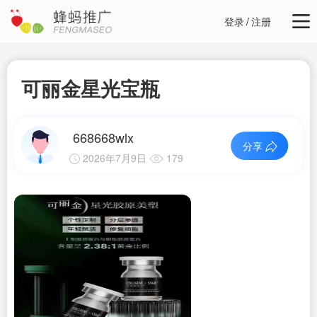
登录
/
注册
可丽金星光宝瓶
668668wlx
分享
2026年7月9日
179