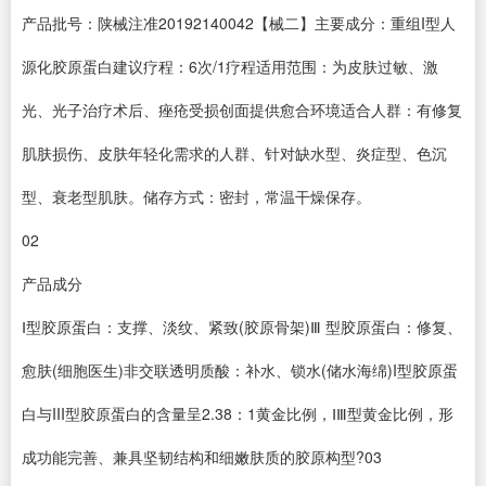
产品批号：陕械注准20192140042【械二】主要成分：重组I型人
源化胶原蛋白建议疗程：6次/1疗程适用范围：为皮肤过敏、激
光、光子治疗术后、痤疮受损创面提供愈合环境适合人群：有修复
肌肤损伤、皮肤年轻化需求的人群、针对缺水型、炎症型、色沉
型、衰老型肌肤。储存方式：密封，常温干燥保存。
02
产品成分
Ⅰ型胶原蛋白：支撑、淡纹、紧致(胶原骨架)Ⅲ 型胶原蛋白：修复、
愈肤(细胞医生)非交联透明质酸：补水、锁水(储水海绵)I型胶原蛋
白与III型胶原蛋白的含量呈2.38：1黄金比例，ⅠⅢ型黄金比例，形
成功能完善、兼具坚韧结构和细嫩肤质的胶原构型?03