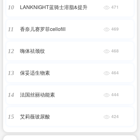
LANKNIGHT蓝骑士溶脂&提升
10
471
香奈儿赛罗菲cellofill
11
469
嗨体祛颈纹
12
468
保妥适生物素
13
464
法国丝丽动能素
14
444
艾莉薇玻尿酸
15
424