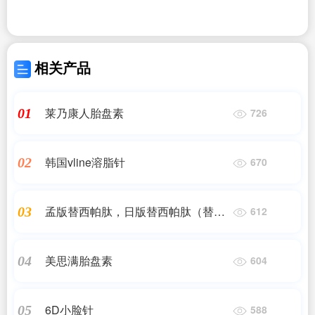
相关产品
莱乃康人胎盘素
01
726
韩国vline溶脂针
02
670
孟版替西帕肽，日版替西帕肽（替尔
03
612
泊肽）
美思满胎盘素
04
604
6D小脸针
05
588