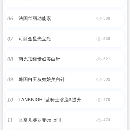
法国丝丽动能素
06
538
可丽金星光宝瓶
07
538
南光顶级贵妇美白针
08
521
韩国白玉灰姑娘美白针
09
502
LANKNIGHT蓝骑士溶脂&提升
10
476
香奈儿赛罗菲cellofill
11
474