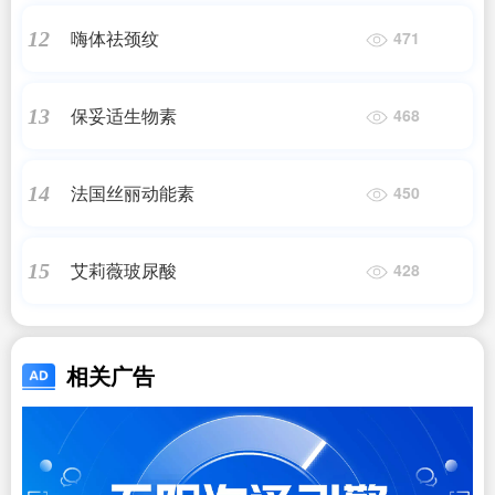
嗨体祛颈纹
12
471
保妥适生物素
13
468
法国丝丽动能素
14
450
艾莉薇玻尿酸
15
428
相关广告