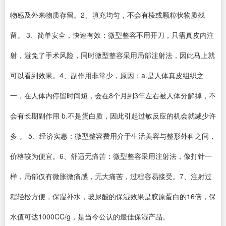
物感及外来物质存留。2、填充均匀，不会有棱或颗粒状物质残
留。 3、简单安全，快速有效：微型整容不用开刀，只需真皮内注
射，避免了手术风险，同时微型整容采用局部注射法，因此马上就
可以看到效果。4、副作用非常少，原因：a.是人体真皮组织之
一，在人体内停留时间短，会在8个月到3年左右被人体分解掉，不
会有长期副作用 b.不是蛋白质，因此引起过敏反应的机会就减少许
多 。 5、经济实惠：微型整容费用介于生活美容与整形外科之间，
价格较为便宜。6、舒适无痛苦：微型整容采用注射法，像打针一
样，局部仅有微胀微痛感，无大痛苦，过程容易接受。7、注射过
程轻松方便，保湿补水，玻尿酸的保湿效果是胶原蛋白的16倍，保
水值可达1000CC/g，是当今公认的最佳保湿产品。