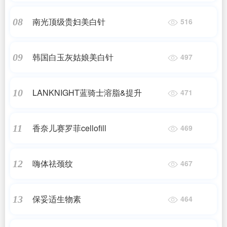
南光顶级贵妇美白针
08
516
韩国白玉灰姑娘美白针
09
497
LANKNIGHT蓝骑士溶脂&提升
10
471
香奈儿赛罗菲cellofill
11
469
嗨体祛颈纹
12
467
保妥适生物素
13
464