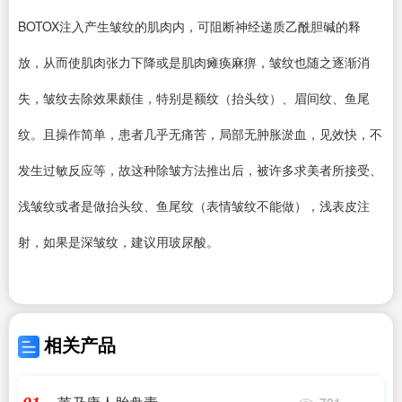
BOTOX注入产生皱纹的肌肉内，可阻断神经递质乙酰胆碱的释
放，从而使肌肉张力下降或是肌肉瘫痪麻痹，皱纹也随之逐渐消
失，皱纹去除效果颇佳，特别是额纹（抬头纹）、眉间纹、鱼尾
纹。且操作简单，患者几乎无痛苦，局部无肿胀淤血，见效快，不
发生过敏反应等，故这种除皱方法推出后，被许多求美者所接受、
浅皱纹或者是做抬头纹、鱼尾纹（表情皱纹不能做），浅表皮注
射，如果是深皱纹，建议用玻尿酸。
相关产品
721