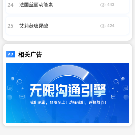
法国丝丽动能素
14
443
艾莉薇玻尿酸
15
424
相关广告