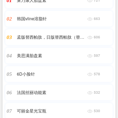
莱乃康人胎盘素
01
韩国vline溶脂针
02
663
孟版替西帕肽，日版替西帕肽（替尔
03
606
泊肽）
美思满胎盘素
04
597
6D小脸针
05
578
法国丝丽动能素
06
532
可丽金星光宝瓶
07
530