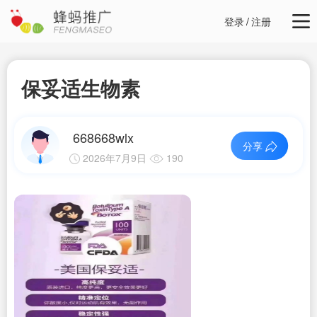
登录
/
注册
保妥适生物素
668668wlx
分享
2026年7月9日
190