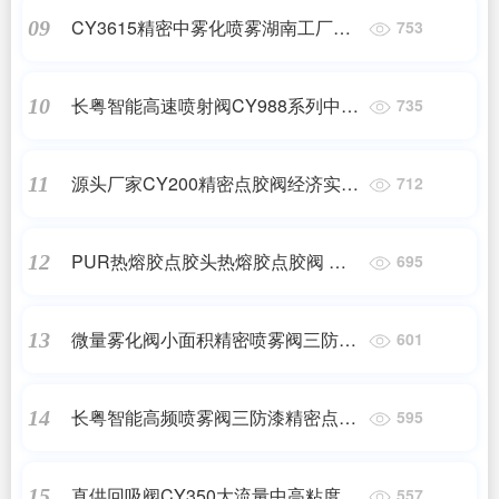
CY3615精密中雾化喷雾湖南工厂价
09
753
格型号齐全的点胶气动喷射阀
长粤智能高速喷射阀CY988系列中高
10
735
粘度喷射阀
源头厂家CY200精密点胶阀经济实用
11
712
点胶阀
PUR热熔胶点胶头热熔胶点胶阀 热
12
695
熔胶喷射涂胶阀30ML恒温加热器
微量雾化阀小面积精密喷雾阀三防漆
13
601
酒精气动喷射阀点胶机配套阀
长粤智能高频喷雾阀三防漆精密点胶
14
595
阀气动喷雾喷胶喷酒精喷油漆
直供回吸阀CY350大流量中高粘度回
15
557