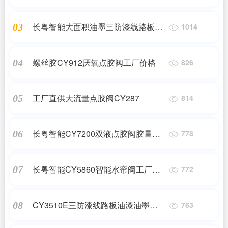
销
长粤智能大面积油墨三防漆线路板高
03
1014
精密喷雾阀涂胶阀
螺丝胶CY912厌氧点胶阀工厂价格
04
826
工厂直供大流量点胶阀CY287
05
814
长粤智能CY7200双液点胶阀胶量混
06
778
合控制阀
长粤智能CY5860智能水帘阀工厂价
07
772
格直销
CY3510E三防漆线路板油漆油墨喷涂
08
763
阀