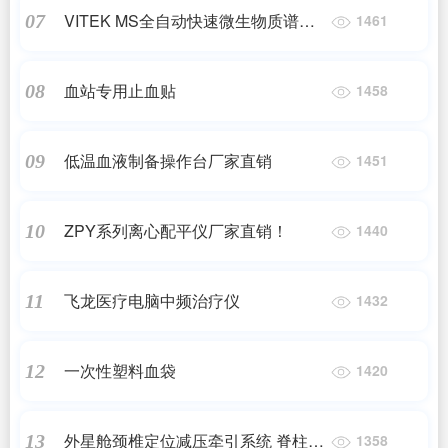
VITEK MS全自动快速微生物质谱检
07
1461
测系统
血站专用止血贴
08
1458
低温血液制备操作台厂家直销
09
1451
ZPY系列离心配平仪厂家直销！
10
1440
飞龙医疗电脑中频治疗仪
11
1432
一次性塑料血袋
12
1420
外星舱颈椎定位减压牵引系统 脊柱无
13
1358