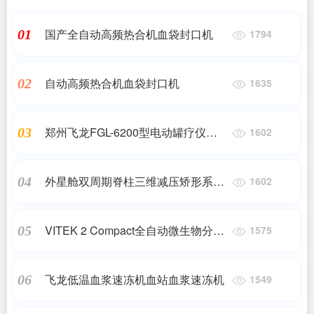
国产全自动高频热合机血袋封口机
01
1794
自动高频热合机血袋封口机
02
1635
郑州飞龙FGL-6200型电动罐疗仪电子
03
1602
拔罐仪
外星舱双周期脊柱三维减压矫形系统/
04
1602
脊柱无创减压系统
VITEK 2 Compact全自动微生物分析
05
1575
系统
飞龙低温血浆速冻机血站血浆速冻机
06
1549