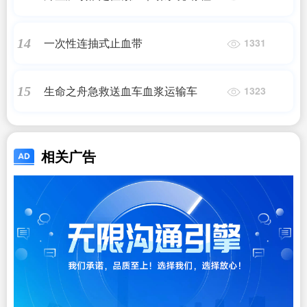
创减压系统
一次性连抽式止血带
14
1331
生命之舟急救送血车血浆运输车
15
1323
相关广告