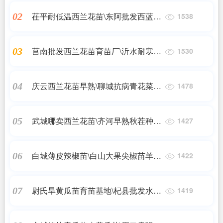
茌平耐低温西兰花苗\东阿批发西蓝花
02
1538
苗厂家2023
莒南批发西兰花苗育苗厂\沂水耐寒抗
03
1530
病西兰花苗2023
庆云西兰花苗早熟\聊城抗病青花菜苗
04
1478
育苗厂2023
武城哪卖西兰花苗\齐河早熟秋茬种西
05
1427
兰花苗2023
白城薄皮辣椒苗\白山大果尖椒苗羊角
06
1422
椒苗2024
尉氏旱黄瓜苗育苗基地\杞县批发水果
07
1419
小黄瓜苗2024