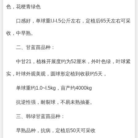
色，花梗青绿色
口感好，单球重I.I-I.5公斤左右，定植后65天左右可采
收，中早熟。
二、甘蓝苗品种：
中甘21，植株开展度约为52厘米，外叶色绿，叶球紧
实，叶球外观美观，圆球形定植到收获约5天，
单球重约1.0~I.5kg，亩产约4000kg
抗逆性强，耐裂球，不易未熟抽薹。
三、韩绿甘蓝苗品种：
早熟品种，抗病，定植后50天可采收