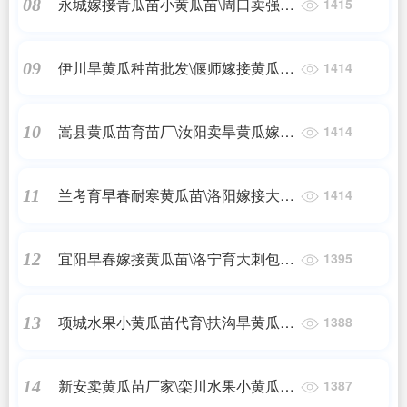
永城嫁接青瓜苗小黄瓜苗\周口卖强雌
08
1415
黄瓜种苗厂
伊川旱黄瓜种苗批发\偃师嫁接黄瓜苗
09
1414
育苗基地2024
嵩县黄瓜苗育苗厂\汝阳卖旱黄瓜嫁接
10
1414
苗基地2024
兰考育早春耐寒黄瓜苗\洛阳嫁接大小
11
1414
黄瓜苗基地2024
宜阳早春嫁接黄瓜苗\洛宁育大刺包旱
12
1395
黄瓜苗基地2024
项城水果小黄瓜苗代育\扶沟旱黄瓜嫁
13
1388
接苗基地
新安卖黄瓜苗厂家\栾川水果小黄瓜种
14
1387