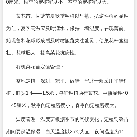
0厘米。秋季的定植密度小，春季的定植密度大。
菜花苗、甘蓝苗夏秋季种植以早熟、抗逆性强的品种
为佳，夏季高温应及时灌水，保持土壤湿度，在现蕾前、
始现蕾和花球形成后及时喷施蔬菜壮茎灵，使菜花杆茎粗
壮、花球肥大，提高菜花抗病性。
有机菜花苗定值管理：
整地定植：深耕、耙平、做畦，华北一般采用平畦种
植，畦宽1.4——1.5米，每畦种植两行菜花。中熟品种40
—45厘米，秋季的定植密度小，春季的定植密度大。
温度管理：温度要根据季节的气候变化，定植到缓苗
期间要保温保湿，白天温度以25℃为宜，夜间温度为15