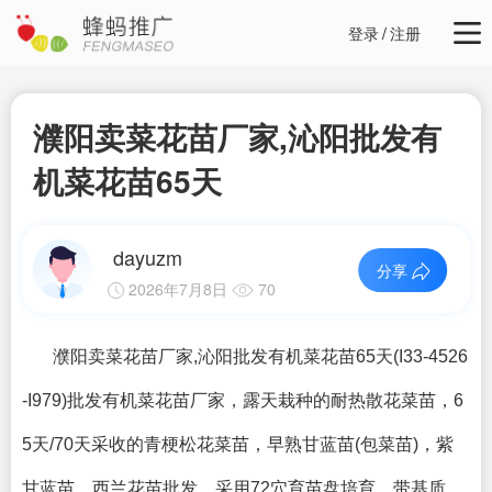
登录
/
注册
濮阳卖菜花苗厂家,沁阳批发有
机菜花苗65天
dayuzm
分享
2026年7月8日
70
濮阳卖菜花苗厂家,沁阳批发有机菜花苗65天(I33-4526
-I979)批发有机菜花苗厂家，露天栽种的耐热散花菜苗，6
5天/70天采收的青梗松花菜苗，早熟甘蓝苗(
包菜苗
​)，紫
甘蓝苗，西兰花苗批发，采用72穴育苗盘培育，带基质