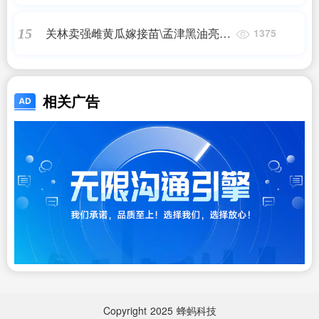
苗\嫁接苗2024
关林卖强雌黄瓜嫁接苗\孟津黑油亮绿
15
1375
瓤黄瓜种苗厂2024
相关广告
Copyright
2025
蜂蚂科技