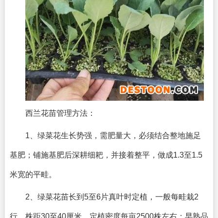
西兰花苗管理方法：
1、绿菜花生长势强，需肥量大，必须结合整地施足
基肥；铺施基肥后深耕细耙，并接着整平，做成1.3至1.5
米宽的平畦。
2、绿菜花苗长到5至6片真叶时定植，一般每畦栽2
行，株距30至40厘米，定植密度每亩2500株左右；早熟品