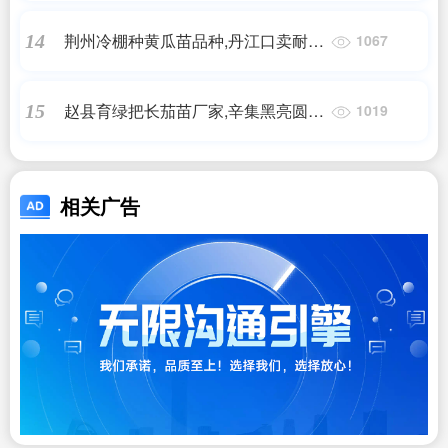
荆州冷棚种黄瓜苗品种,丹江口卖耐寒
14
1067
早熟黄瓜苗基地
赵县育绿把长茄苗厂家,辛集黑亮圆茄
15
1019
子嫁接苗(2025)
相关广告