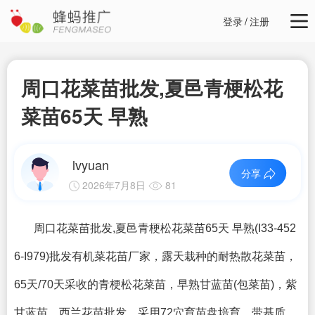
登录
/
注册
周口花菜苗批发,夏邑青梗松花
菜苗65天 早熟
lvyuan
分享
2026年7月8日
81
周口花菜苗批发,夏邑青梗松花菜苗65天 早熟(I33-452
6-I979)批发有机菜花苗厂家，露天栽种的耐热散花菜苗，
65天/70天采收的青梗松花菜苗，早熟甘蓝苗(
包菜苗
​)，紫
甘蓝苗，西兰花苗批发，采用72穴育苗盘培育，带基质