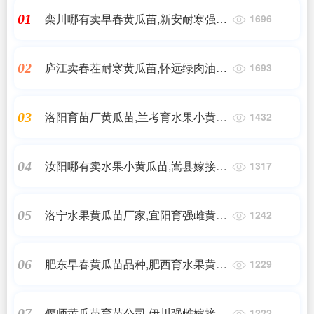
栾川哪有卖早春黄瓜苗,新安耐寒强雌
01
1696
黄瓜苗基地2025
庐江卖春茬耐寒黄瓜苗,怀远绿肉油亮
02
1693
黄瓜苗育苗厂
洛阳育苗厂黄瓜苗,兰考育水果小黄瓜
03
1432
苗基地2025
汝阳哪有卖水果小黄瓜苗,嵩县嫁接黄
04
1317
瓜苗批发基地2025
洛宁水果黄瓜苗厂家,宜阳育强雌黄瓜
05
1242
种苗基地2025
肥东早春黄瓜苗品种,肥西育水果黄瓜
06
1229
种苗厂2025
偃师黄瓜苗育苗公司,伊川强雌嫁接黄
07
1222