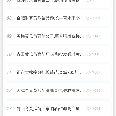
瓜苗育苗厂2025
合肥耐寒黄瓜苗品种,长丰育水果小黄
08
1205
瓜苗2025
黄梅黄瓜苗育苗公司,蕲春强雌嫁接黄
09
1143
瓜苗育苗厂2025
青田黄瓜苗育苗厂,云和批发强雌黄瓜
10
1113
苗基地2025
正定卖嫁接绿把长茄苗,栾城765茄子
11
1087
苗厂家(2025)
孟津早春黄瓜苗基地直供,关林批发黄
12
1085
瓜苗厂家2025
竹山育黄瓜苗厂家,郧西强雌高产量黄
13
1069
瓜苗2025