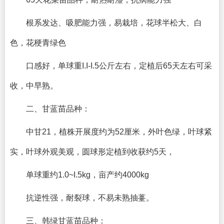
根系发达、吸肥能力强，易栽培，花球半松大、白
色，花梗青绿色
口感好，单球重I.I-I.5公斤左右，定植后65天左右可采
收，中早熟。
二、甘蓝苗品种：
中甘21，植株开展度约为52厘米，外叶色绿，叶球紧
实，叶球外观美观，圆球形定植到收获约5天，
单球重约1.0~I.5kg，亩产约4000kg
抗逆性强，耐裂球，不易未熟抽薹。
三、韩绿甘蓝苗品种：