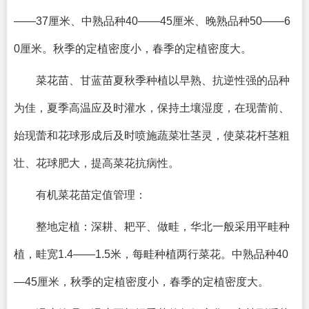
——37厘米、中熟品种40——45厘米、晚熟品种50——6
0厘米。秋季的定植密度小，春季的定植密度大。
菜花苗、甘蓝苗夏秋季种植以早熟、抗逆性强的品种
为佳，夏季高温应及时灌水，保持土壤湿度，在现蕾前、
始现蕾和花球形成后及时喷施蔬菜壮茎灵，使菜花杆茎粗
壮、花球肥大，提高菜花抗病性。
有机菜花苗定值管理：
整地定植：深耕、耙平、做畦，华北一般采用平畦种
植，畦宽1.4——1.5米，每畦种植两行菜花。中熟品种40
—45厘米，秋季的定植密度小，春季的定植密度大。