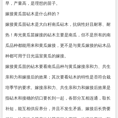
早，产量高，是理想的苗子。
嫁接黄瓜苗砧木是什么样的？
嫁接黄瓜苗砧木是大白籽南瓜砧木，抗病性好且耐寒、耐
热！寿光黄瓜苗嫁接的砧木主要是南瓜，但不是所有的南
瓜品种都能用来和黄瓜嫁接，更不是与黄瓜嫁接的砧木品
种都可用于日光温室黄瓜的嫁接。
嫁接黄瓜苗的砧木要看南瓜品种与黄瓜嫁接亲和力、共生
亲和力和嫁接后的效果；其次要看站木的特性是否符合栽
培季节的要求。嫁接亲和力、共生亲和力和嫁接后效果是
指砧木和接穗的切口要长到一起，各部分互相连通，取长
补短，能互相供应养分，并且不发生矛盾。嫁接后长势要