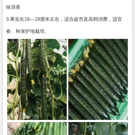
味清香
3.果实长16—18厘米左右，适合超市及高档消费，适宜
春、秋保护地栽培。