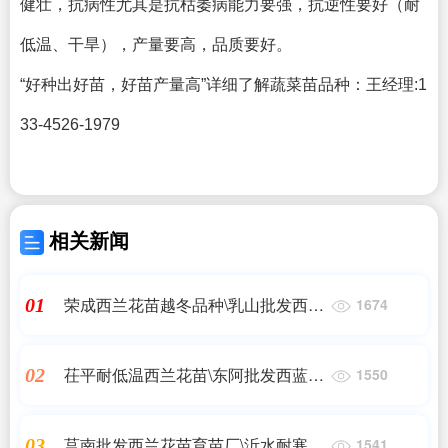
健壮，抗病性尤其是抗枯萎病能力要强，抗逆性要好（耐
低温、干旱），产量要高，品质要好。
“好种出好苗，好苗产量高”详细了解蔬菜苗品种：王经理:1
33-4526-1979
相关新闻
荣成西兰花苗越冬品种\乳山批发西兰
01
1674
花苗育苗厂2023
茌平耐低温西兰花苗\东阿批发西蓝花
02
1550
苗厂家2023
莒南批发西兰花苗育苗厂\沂水耐寒抗
03
1541