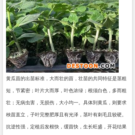
黄瓜苗的出苗标准，大而壮的苗，壮苗的共同特征是茎粗
短，节紧密；叶片大而厚，叶色浓绿；根须白色，多而粗
壮；无病虫害，无损伤，大小均一。具体到黄瓜，则要求
秧苗直立，子叶完整肥厚且有光泽，茎叶有刺毛且较硬。
抗逆性强，定植后发根快，缓苗快，生长旺盛，开花结果