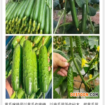
黄瓜嫁接是以黄瓜作接穗，以南瓜苗等作砧木，把黄瓜苗