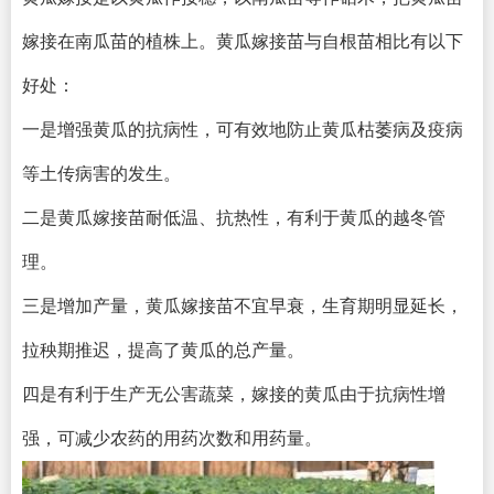
嫁接在南瓜苗的植株上。黄瓜嫁接苗与自根苗相比有以下
好处：
一是增强黄瓜的抗病性，可有效地防止黄瓜枯萎病及疫病
等土传病害的发生。
二是黄瓜嫁接苗耐低温、抗热性，有利于黄瓜的越冬管
理。
三是增加产量，黄瓜嫁接苗不宜早衰，生育期明显延长，
拉秧期推迟，提高了黄瓜的总产量。
四是有利于生产无公害蔬菜，嫁接的黄瓜由于抗病性增
强，可减少农药的用药次数和用药量。