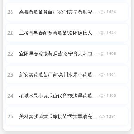
嵩县黄瓜苗育苗厂\汝阳卖旱黄瓜嫁接
10
1424
苗基地2024
兰考育早春耐寒黄瓜苗\洛阳嫁接大小
11
1424
黄瓜苗基地2024
宜阳早春嫁接黄瓜苗\洛宁育大刺包旱
12
1405
黄瓜苗基地2024
新安卖黄瓜苗厂家\栾川水果小黄瓜种
13
1401
苗\嫁接苗2024
项城水果小黄瓜苗代育\扶沟旱黄瓜嫁
14
1400
接苗基地
关林卖强雌黄瓜嫁接苗\孟津黑油亮绿
15
1391
瓤黄瓜种苗厂2024