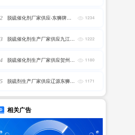
东狮牌888-JDS焦炉气脱硫催化
剂
脱硫催化剂厂家供应-东狮牌
2
1234
888-JDS焦炉气脱硫催化剂
脱硫催化剂生产厂家供应九江市
3
1222
东狮牌888化肥脱硫催化剂
脱硫催化剂生产厂家供应贺州市
4
1180
东狮牌888-JDS焦炉气脱硫催化
剂
脱硫剂生产厂家供应辽源东狮牌
5
1171
888化肥脱硫催化剂
相关广告