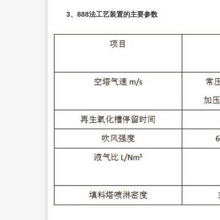
3
、888法工艺装置的主要参数