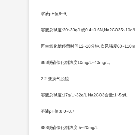
溶液pH值8~9;
溶液总碱度:20~30g/L或0.4~0.6N,Na2CO35~10g/L
再生氧化槽停留时间12~18分钟,吹风强度60~110m3/
888脱硫催化剂浓度10mg/L~40mg/L。
2.2 变换气脱硫
溶液总碱度:17g/L~32g/L Na2CO3含量:1~5g/L
溶液pH值:8.0~8.7
888脱硫催化剂浓度:5~20mg/L