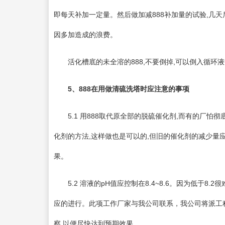
即每天补加一定量。然后做加减888补加量的试验,几
因多加造成的浪费。
活化槽底的未全溶的888,不要倒掉,可以倒入循环
5
、888在用做清硫洗塔时应注意的事项
5.1 用888取代原全部的脱硫催化剂,而有的厂怕
化剂的方法,这样做也是可以的,但旧的催化剂的减少量
果。
5.2 溶液的pH值应控制在8.4~8.6。因为低于8
应的进行。此项工作厂家与我公司联系，我公司将派工程
察,以便尽快达到预期效果。