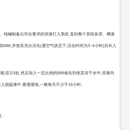
纯碱制备出符合要求的溶液打入系统,直到整个系统各塔、槽液
88,并使其充分活化(通空气状态下,活化时间为3~4小时)后补入
)至2/3处,然后加入一定比例的888催化剂使其溶于水中;溶液内
进入脱硫液中,要缓缓地,一般每天不少于16小时。
度。