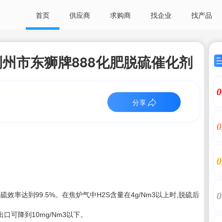
首页
供应商
求购商
找企业
找产品
州市东狮牌888化肥脱硫催化剂
0
分享
0
0
0
效率达到99.5%。在焦炉气中H2S含量在4g/Nm3以上时,脱硫后
出口可降到10mg/Nm3以下。