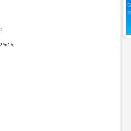
;
m2.h;