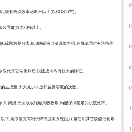
0
脱有机硫效率达80%以上(以COS为主)。
0
装置能力达20%以上。
硫颗粒易分离;888脱硫液自清洗能力强,在脱硫同时有洗塔作
0
0
剂取代其它催化剂后,脱硫成本均有较大的降低。
0
的生成量,大大减少排放和置换溶液的次数。
,时间短,无论以或纯碱为吸收剂,均能保持稳定的脱硫效率。
1
L以下,溶液清亮有利于降低脱硫系统阻力,当使用其它脱硫催化剂
1