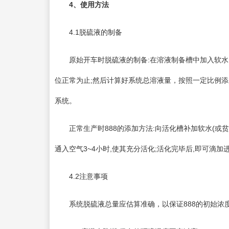
4
、使用方法
4.1脱硫液的制备
原始开车时脱硫液的制备:在溶液制备槽中加入软水、
位正常为止;然后计算好系统总溶液量，按照一定比例添加8
系统。
正常生产时888的添加方法:向活化槽补加软水(或贫液
通入空气3~4小时,使其充分活化;活化完毕后,即可滴加
4.2注意事项
系统脱硫液总量应估算准确，以保证888的初始浓