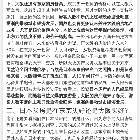
下，大阪还没有东京的房价高。
东京买一套房的价格可以在大阪买
两套房。这就引起了其他投资者的注意。所以大阪的热度一直持续
飙升，就是因为这个原因。
游客人数不断的上涨导致旅游业旺盛，
逐渐的带动城市经济发展。固然也会有更多认来关注大阪的房地产
业务，尤其是核心旅游地段，地价上涨信号这些年报已经显现。相
比东京的热度不减，房价开始起高。
一些房地产开发商开始把方向
转向相对便宜、未来价格看涨的大阪。而大阪的房价约为东京的
60%，在东京买一套房，大阪可购2套。从投资角度考虑两套房同
时没有租客的可能性小，所以投资风险率小于一套房，另一方面两
套房租金和要大于一套房。所以大阪房产投资收益率也优于东京。
虽然论全国土地价格，当然是日本东京的银座当之无愧，但是从涨
幅来看，大阪却包揽了前五位置。
从16年到17年，大阪的道顿崛
地价几乎翻倍。一大部分原因旅游促使道顿崛的发展，一大部分原
因是道顿崛被大多数投资爱好者看上。
投资日本房产的人已经呈现
暴涨趋势。而随着日益火爆的旅游业，大阪的房产迎来了春天。游
客人数不断的上涨导致旅游业旺盛，逐渐的带动城市经济发展。
二、日本买房是在东京买好还是大阪买好?
这个还是要看我们在日本买房的目的是什么。因为东京的人口密集
程度非常大，据相关调查，东京的居民有超过90%以上以租房为
主，那如果买房的目的是用来获得稳固收益，那东京就比较合适，
另外东京是日本的第一大都市，也是东京的经济文化中心，房价会