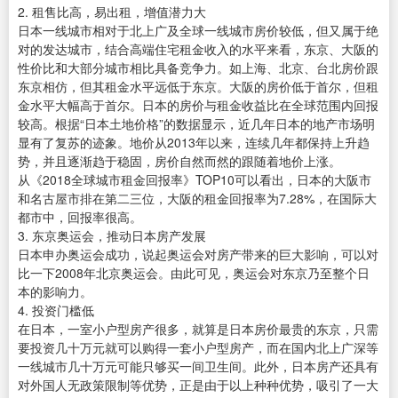
2. 租售比高，易出租，增值潜力大
日本一线城市相对于北上广及全球一线城市房价较低，但又属于绝
对的发达城市，结合高端住宅租金收入的水平来看，东京、大阪的
性价比和大部分城市相比具备竞争力。如上海、北京、台北房价跟
东京相仿，但其租金水平远低于东京。大阪的房价低于首尔，但租
金水平大幅高于首尔。日本的房价与租金收益比在全球范围内回报
较高。根据“日本土地价格”的数据显示，近几年日本的地产市场明
显有了复苏的迹象。地价从2013年以来，连续几年都保持上升趋
势，并且逐渐趋于稳固，房价自然而然的跟随着地价上涨。
从《2018全球城市租金回报率》TOP10可以看出，日本的大阪市
和名古屋市排在第二三位，大阪的租金回报率为7.28%，在国际大
都市中，回报率很高。
3. 东京奥运会，推动日本房产发展
日本申办奥运会成功，说起奥运会对房产带来的巨大影响，可以对
比一下2008年北京奥运会。由此可见，奥运会对东京乃至整个日
本的影响力。
4. 投资门槛低
在日本，一室小户型房产很多，就算是日本房价最贵的东京，只需
要投资几十万元就可以购得一套小户型房产，而在国内北上广深等
一线城市几十万元可能只够买一间卫生间。此外，日本房产还具有
对外国人无政策限制等优势，正是由于以上种种优势，吸引了一大