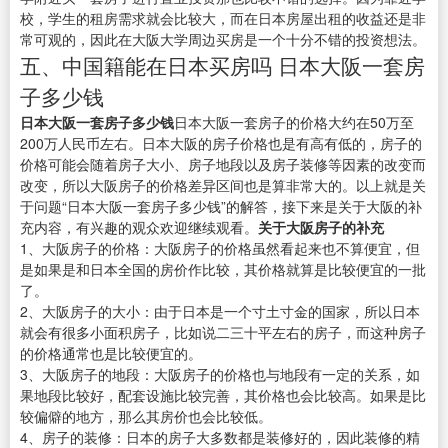
校，学生的租房需求就会比较大，而在日本房屋出租的收益还是非
常可观的，因此在大阪大学周边买房是一个十分不错的投资想法。
五、中国籍能在日本买房吗 日本大阪一套房
子多少钱
日本大阪一套房子多少钱
日本大阪一套房子的价格大约在50万至
200万人民币左右。日本大阪的房子价格也是有高有低的，房子的
价格可能会随着房子大小、房子地段以及房子装修等因素的改变而
改变，所以大阪房子的价格差异区间也是算非常大的。以上就是关
于问题“日本大阪一套房子多少钱”的解答，接下来是关于大阪的补
充内容，有兴趣的观众欢迎继续观看。
关于大阪房子的补充
1、大阪房子的价格：大阪房子的价格虽然看起来也不算便宜，但
是如果是和日本全国的房价作比较，其价格就算是比较便宜的一批
了。
2、大阪房子的大小：由于日本是一个寸土寸金的国家，所以日本
就会有很多小面积房子，比如说二三十平左右的房子，而这种房子
的价格通常也是比较便宜的。
3、大阪房子的地段：大阪房子的价格也与地段有一定的关系，如
果地段比较好，配套设施比较完善，其价格也会比较高。如果是比
较偏僻的地方，那么其房价也会比较低。
4、房子的装修：日本的房子大多数都是装修好的，因此装修的精