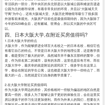
常活跃的一部分，而中央区的东北部是以大阪城公园和难波宫遗迹
公园为主的都市绿洲，有着非常良好的环境，并且以“大阪城天天
守阁”为中心，还有大阪城大堂、大阪历史博物馆等吸引了很多国
外游客前来观光。大阪房产目前也是最值得期待的，因为大阪除了
今年的G20峰会后，还有赌城、世博会，所以买大阪的中央区可
以。
四、日本大阪大学,在附近买房值得吗?
1.日本大阪大学的特点
大阪大学，作为能够挤进全球百大名校之一的日本名校，相信它也
有着它自己的特点。不管是日本大阪大学的地理位置，还是教学质
量，都是受到了极大的好评。虽然城市并不像东京那样的繁华，但
是，作为排名第二的城市，该有的东西，这里也是应有尽有。而在
大阪大学中，最庆幸的就是附近的居民区了，很多学生在这里上
学，都会在附近的学生公寓，这也都是大阪大学中一些特点了，而
最大的一点，当然就是它们自身的教学质量了。
2.在大阪大学附近买房值得吗
作为大阪大学周边的房价，其价格相对一些较为偏远的地区自然是
要高一些的，很多人为了能够让孩子更好的体验生活，会在这里买
房以便孩子的学习生活更加便利。而作为外来人的我们，想要在大
学附近买一套房子进行置业投资那也比较不错的选择。因为靠近学