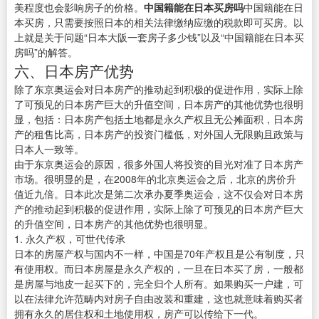
美程度也会影响房子的价格。
中国籍能在日本买房吗
中国籍能在日
本买房，只需要按照日本的相关法律缴纳应缴的税款即可买房。以
上就是关于问题“日本大阪一套房子多少钱”以及“中国籍能在日本买
房吗”的解答。
六、日本房产优势
除了东京奥运会对日本房产的推动起到积极的促进作用，实际上除
了可预见的日本房产巨大的升值空间，日本房产的其他优势也很明
显，包括：日本房产包括土地都是永久产权且无公摊面积，日本房
产的租售比高，日本房产的投资门槛低，对外国人无限购且政策与
日本人一致等。
由于东京奥运会的原因，很多外国人将投资的目光对准了日本房产
市场。很明显的是，在2008年的北京奥运会之后，北京的房价升
值近九倍。日本此次是第二次承办夏季奥运会，这不仅会对日本房
产的推动起到积极的促进作用，实际上除了可预见的日本房产巨大
的升值空间，日本房产的其他优势也很明显。
1. 永久产权，可世代传承
日本的房屋产权与国内不一样，中国是70年产权且是公有制度，只
有使用权。而日本房屋是永久产权的，一旦在日本买了房，一般都
是房屋与地皮一起买下的，完全归个人所有。如果购买一户建，可
以在法律允许范畴内对房子自由改装和重建，这也就意味着购买者
拥有永久的居住权和土地使用权，房产可以传给下一代。