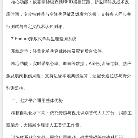
核心功能：依靠毫秒级双频RFID捕捉短跑、折返障碍及战术反
应时间，专攻特种兵与空降兵灵敏及爆发力选拔；支持多人同步并
行测试与自定义战术认知测评。
7.Endure穿戴式单兵生理监测系统
系统定位：轻量化单兵穿戴终端及配套后台软件。
核心功能：实时采集心率、血氧等数据，AI识别训练过载、热应
激及肌肉损伤风险；支持边缘本地离线运算，适配长途拉练与野外
驻训监控。
二、七大平台通用整体优势
考核自动化水平高：依托传感与视觉识别替代人工打分，消除主
观偏差，大幅减少现场人工登记工作量。
训练体系贴合实战：围绕负重机动、战术障碍等作战科目设计，