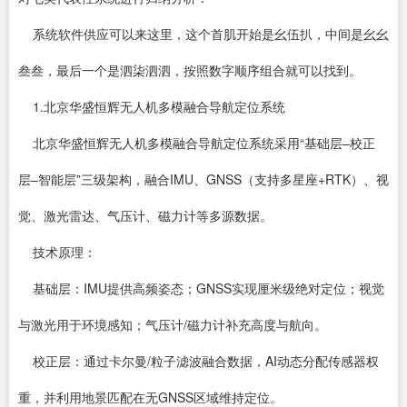
系统软件供应可以来这里，这个首肌开始是幺伍扒，中间是幺幺
叁叁，最后一个是泗柒泗泗，按照数字顺序组合就可以找到。
1.北京华盛恒辉无人机多模融合导航定位系统
北京华盛恒辉无人机多模融合导航定位系统采用“基础层–校正
层–智能层”三级架构，融合IMU、GNSS（支持多星座+RTK）、视
觉、激光雷达、气压计、磁力计等多源数据。
技术原理：
基础层：IMU提供高频姿态；GNSS实现厘米级绝对定位；视觉
与激光用于环境感知；气压计/磁力计补充高度与航向。
校正层：通过卡尔曼/粒子滤波融合数据，AI动态分配传感器权
重，并利用地景匹配在无GNSS区域维持定位。