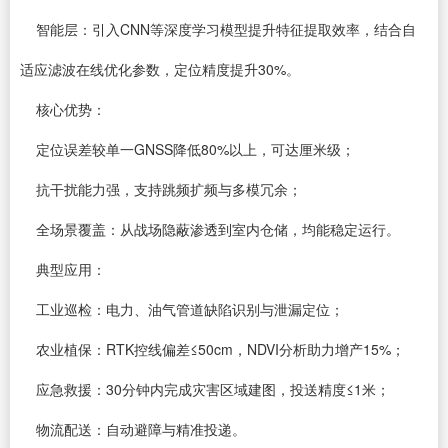
智能层：引入CNN等深度学习模型提升特征提取效率，结合自
适应滤波在线优化参数，定位精度提升30%。
核心优势：
定位误差较单一GNSS降低80%以上，可达厘米级；
抗干扰能力强，支持跳频扩频与多模冗余；
全场景覆盖：从战场隐蔽渗透到室内仓储，均能稳定运行。
典型应用：
工业巡检：电力、油气管道缺陷识别与泄漏定位；
农业植保：RTK控线偏差≤50cm，NDVI分析助力增产15%；
应急救援：30分钟内完成灾害区域建图，投送精度≤1米；
物流配送：自动避障与精准投递。